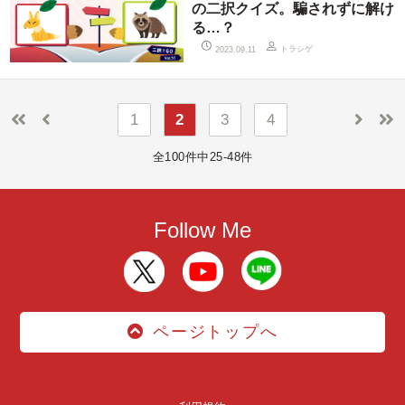
の二択クイズ。騙されずに解け
る…？
トラシゲ
2023.09.11
1
2
3
4
全100件中25-48件
Follow Me
ページトップへ