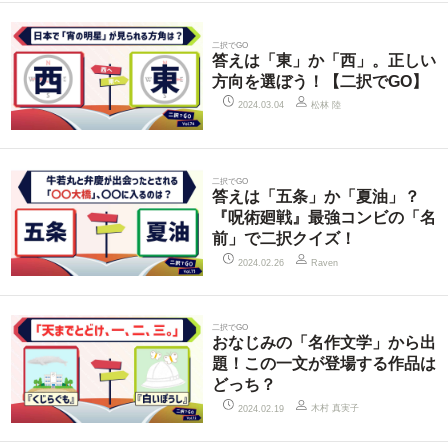
二択でGO
答えは「東」か「西」。正しい
方向を選ぼう！【二択でGO】
松林 陸
2024.03.04
二択でGO
答えは「五条」か「夏油」？
『呪術廻戦』最強コンビの「名
前」で二択クイズ！
2024.02.26
Raven
二択でGO
おなじみの「名作文学」から出
題！この一文が登場する作品は
どっち？
木村 真実子
2024.02.19