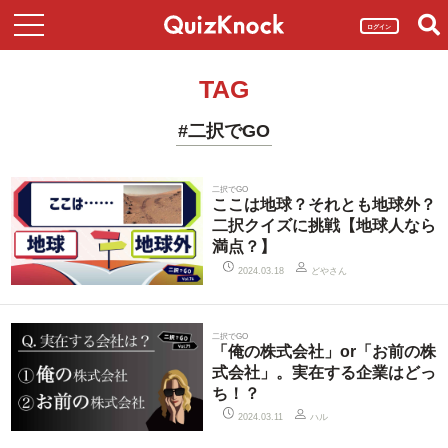
ログイン
TAG
#二択でGO
二択でGO
ここは地球？それとも地球外？
二択クイズに挑戦【地球人なら
満点？】
どやさん
2024.03.18
二択でGO
「俺の株式会社」or「お前の株
式会社」。実在する企業はどっ
ち！？
ハル
2024.03.11