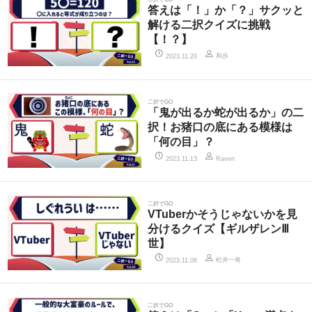
答えは「！」か「？」サクッと
解ける二択クイズに挑戦
【！？】
和歩
2023.11.20
二択でGO
「鬼が出るか蛇が出るか」の二
択！お猪口の底にある模様は
「何の目」？
2023.11.13
Raven
二択でGO
VTuberかそうじゃないかを見
分けるクイズ【ギルザレンⅢ
世】
松井一将
2023.11.06
二択でGO