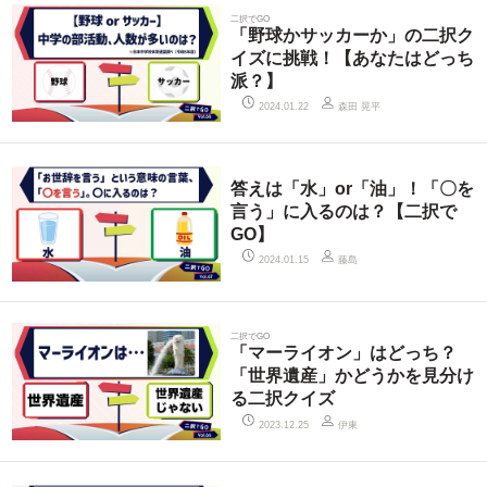
二択でGO
「野球かサッカーか」の二択ク
イズに挑戦！【あなたはどっち
派？】
森田 晃平
2024.01.22
答えは「水」or「油」！「〇を
言う」に入るのは？【二択で
GO】
藤島
2024.01.15
二択でGO
「マーライオン」はどっち？
「世界遺産」かどうかを見分け
る二択クイズ
伊東
2023.12.25