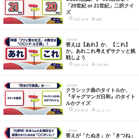
「20世紀 or 21世紀」二択クイ
ズ
藤島
2023.10.09
二択でGO
答えは【あれ】か、【これ】
か。あれこれ考えずサクッと挑
戦しよう
古郡 将也
2023.10.02
二択でGO
クラシック曲のタイトルか、
『ギャグマンガ日和』のタイト
ルかクイズ
はぶき りさ
2023.09.25
二択でGO
答えが「たぬき」か「きつね」