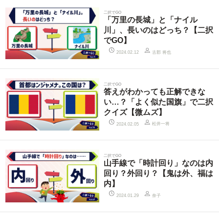
二択でGO
「万里の長城」と「ナイル
川」、長いのはどっち？【二択
でGO】
古郡 将也
2024.02.12
二択でGO
答えがわかっても正解できな
い…？「よく似た国旗」で二択
クイズ【微ムズ】
松井一将
2024.02.05
二択でGO
山手線で「時計回り」なのは内
回り？外回り？【鬼は外、福は
内】
奈子
2024.01.29