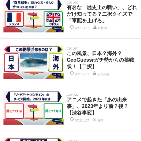
二択でGO
有名な「歴史上の戦い」、どれ
だけ知ってる？二択クイズで
「軍配を上げろ」
松林 陸
2023.12.18
二択でGO
この風景、日本？海外？
GeoGuessrガチ勢からの挑戦
状！【二択】
石田武蔵
2023.12.11
二択でGO
アニメで起きた「あの出来
事」、2023年より前？後？
【渋谷事変】
直路
2023.11.27
二択でGO