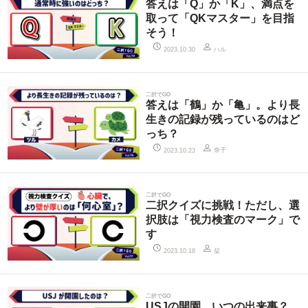
答えは「Q」か「K」、満点を
取って「QKマスター」を目指
そう！
ハル
2023.10.30
二択でGO
答えは「鶴」か「亀」。より長
生きの記録が残っているのはど
っち？
奈子
2023.10.23
二択でGO
二択クイズに挑戦！ただし、選
択肢は「視力検査のマーク」で
す
栞
2023.10.16
二択でGO
USJの開園、いつの出来事？