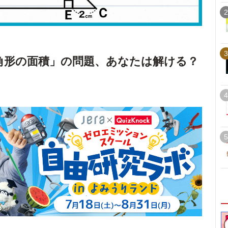
2
3
角形の面積」の問題、あなたは解ける？
4
5