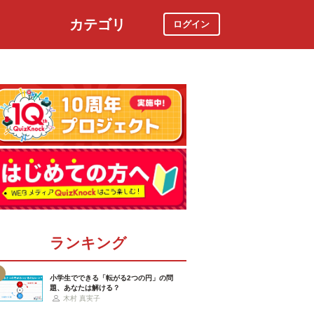
カテゴリ
ログイン
社会
スポーツ
時事ニュース
特集
ランキング
小学生でできる「転がる2つの円」の問
題、あなたは解ける？
木村 真実子