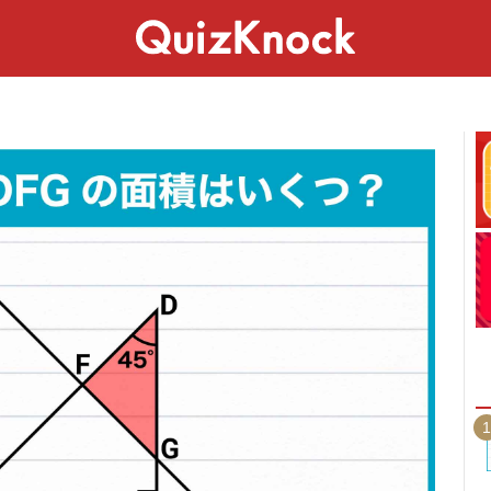
スペシャル
ライフ
ことば
カルチャー
1