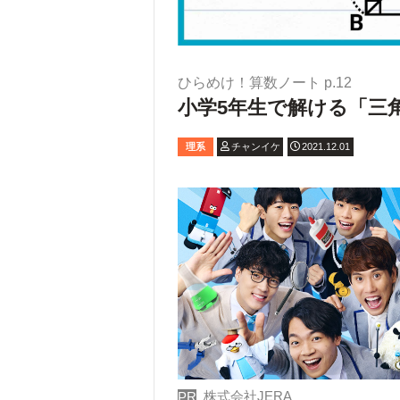
ひらめけ！算数ノート p.12
小学5年生で解ける「三
理系
チャンイケ
2021.12.01
株式会社JERA
PR