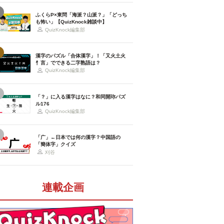
ふくらP×東問「海派？山派？」「どっち
も怖い」【QuizKnock雑談中】
QuizKnock編集部
漢字のパズル「合体漢字」！「又火土火
忄言」でできる二字熟語は？
QuizKnock編集部
「？」に入る漢字はなに？和同開珎パズ
ル176
QuizKnock編集部
「广」←日本では何の漢字？中国語の
「簡体字」クイズ
刈谷
連載企画