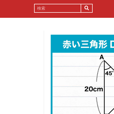
謎解き
コラム
常識
理系