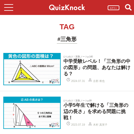
ログイン
TAG
#三角形
ひらめけ！算数ノートp.140
中学受験レベル！「三角形の中
の図形」の問題、あなたは解け
る？
古郡 将也
2024.07.31
ひらめけ！算数ノートp.89
小学5年生で解ける「三角形の
辺の長さ」を求める問題に挑
戦！
木村 真実子
2023.07.19