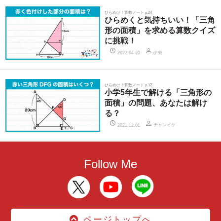
ひらめけ！算数ノート p.24
ひらめくと気持ちいい！「三角
形の面積」を求める算数クイズ
に挑戦！
伊東
2022.04.20
ひらめけ！算数ノート p.12
小学5年生で解ける「三角形の
面積」の問題、あなたは解け
る？
チャンイケ
2021.12.01
Follow Me
ページトップへ