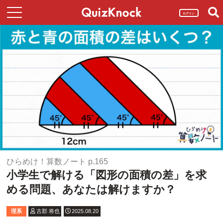
ログイン
ひらめけ！算数ノート p.165
小学生で解ける「図形の面積の差」を求
める問題、あなたは解けますか？
理系
古郡 将也
2025.08.20