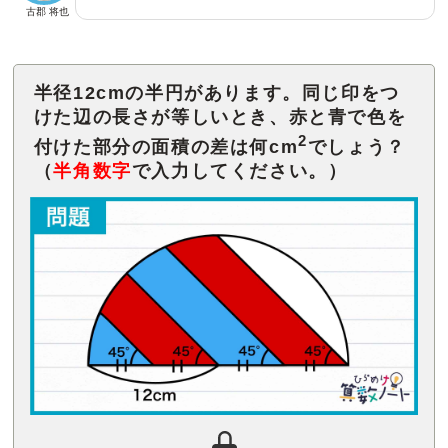
古郡 将也
半径12cmの半円があります。同じ印をつ
けた辺の長さが等しいとき、赤と青で色を
2
付けた部分の面積の差は何cm
でしょう？
（
半角数字
で入力してください。）