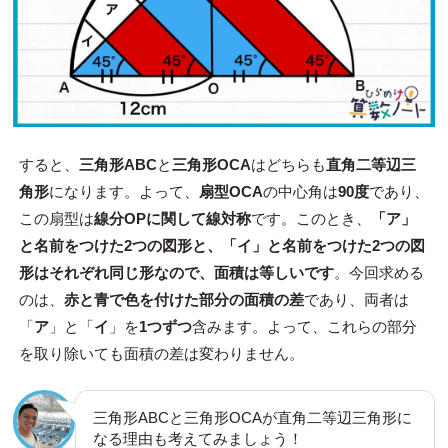
すると、
三角形ABC
と
三角形OCA
はどちらも
直角二等辺三
角形
になります。よって、
扇型OCA
の中心角は
90度
であり、
この扇型は
線分OPに関して線対称
です。このとき、
「ア」
と名前をつけた2つの図形と、
「イ」と名前をつけた2つの図
形はそれぞれ同じ形なので、面積は等しいです
。今回求める
のは、
赤と青で色を付けた部分の面積の差
であり、両者は
「
ア
」と「
イ
」を
1つずつ
含みます。よって、これらの部分
を取り除いても面積の差は変わりません。
三角形ABCと三角形OCAが直角二等辺三角形に
なる理由も考えてみましょう！