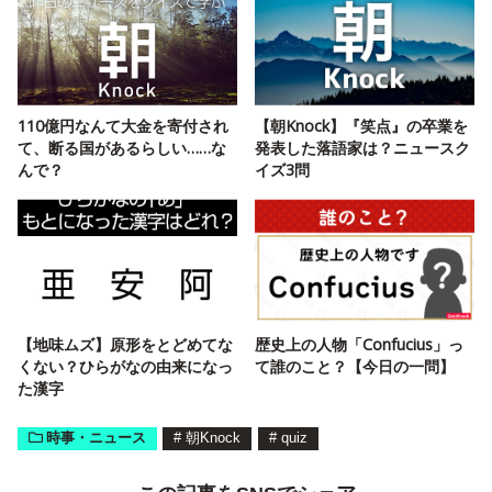
110億円なんて大金を寄付され
【朝Knock】『笑点』の卒業を
て、断る国があるらしい……な
発表した落語家は？ニュースク
んで？
イズ3問
【地味ムズ】原形をとどめてな
歴史上の人物「Confucius」っ
くない？ひらがなの由来になっ
て誰のこと？【今日の一問】
た漢字
時事・ニュース
#
朝Knock
#
quiz