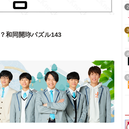
2
3
？和同開珎パズル143
4
5