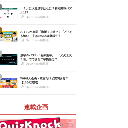
「？」に入る漢字はなに？和同開珎パズ
ル177
QuizKnock編集部
ふくらP×東問「海派？山派？」「どっち
も怖い」【QuizKnock雑談中】
QuizKnock編集部
漢字のパズル「合体漢字」！「又火土火
忄言」でできる二字熟語は？
QuizKnock編集部
WHAT大会長・東言だけど質問ある？
【100の質問】
QuizKnock編集部
連載企画