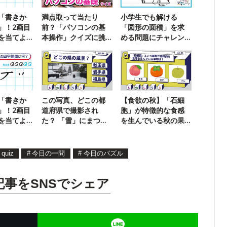
「書きか
満点取って当たり
小学生でも解ける
」！2画目
前？「パソコンの基
「図形の面積」を求
を当てよ
本操作」クイズに挑
める問題にチャレン
戦！
ジ！
「書きか
この写真、どこの都
【食欲の秋】「石細
」！2画目
道府県で撮影され
胞」が特徴的な食感
を当てよ
た？ 「雪」にまつわ
を生んでいる秋の果
る雑学クイズ
物は？
quiz
#
今日の一問
#
今日のパズル
記事をSNSでシェア