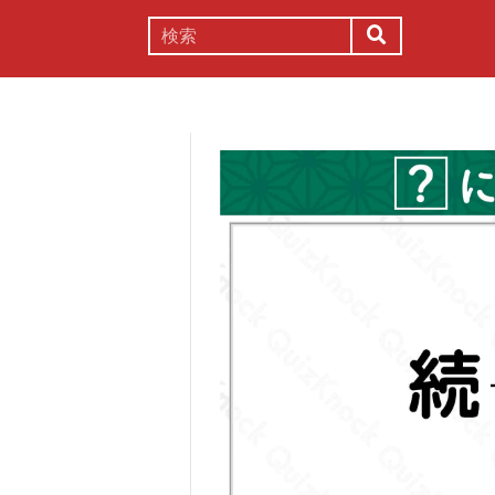
謎解き
コラム
常識
理系