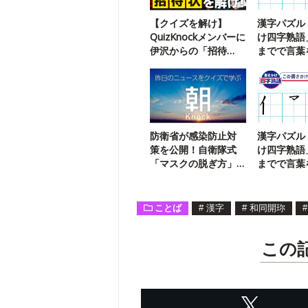
【クイズを解け】
漢字パズル
QuizKnockメンバーに
け四字熟語
伊沢からの「招待
までで言葉
状」が届いたようで
う【108】
す
防衛省が感染防止対
漢字パズル
策を公開！自衛隊式
け四字熟語
「マスクの脱ぎ方」
までで言葉
はどれ？
う【46】
ことば
#
漢字
#
和同開珎
#
この