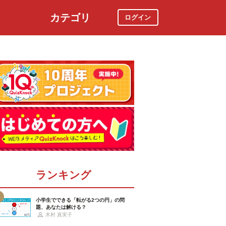
カテゴリ
ログイン
社会
スポーツ
時事ニュース
特集
ランキング
小学生でできる「転がる2つの円」の問
題、あなたは解ける？
木村 真実子