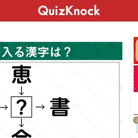
スペシャル
ライフ
ことば
カルチャー
1