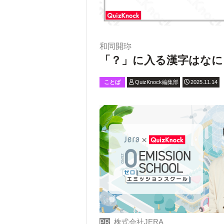
和同開珎
「？」に入る漢字はなに
ことば
QuizKnock編集部
2025.11.14
株式会社JERA
PR