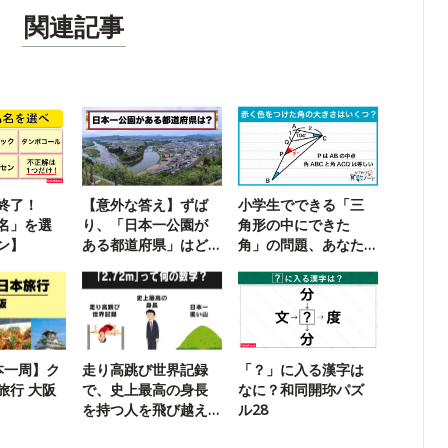
関連記事
終了！
【意外な答え】ずば
小学生でできる「三
名」を選
り、「日本一公園が
角形の中にできた
ン】
ある都道府県」はど
角」の問題、あなた
こ？
は解ける？
本一周】ク
走り高跳び世界記録
「？」に入る漢字は
旅行 大阪
で、史上最高の身長
なに？和同開珎パズ
を持つ人を飛び越え
ル28
られるか？