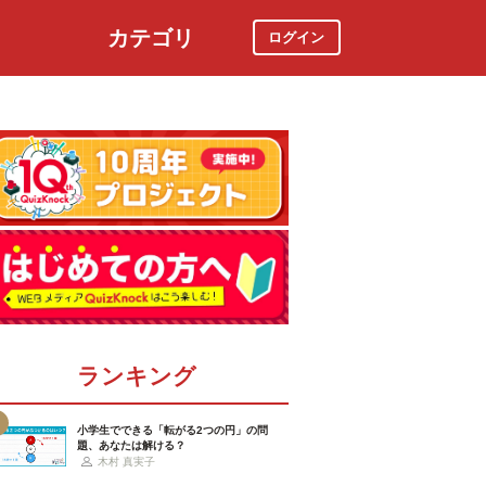
カテゴリ
ログイン
社会
スポーツ
時事ニュース
特集
ランキング
小学生でできる「転がる2つの円」の問
題、あなたは解ける？
木村 真実子