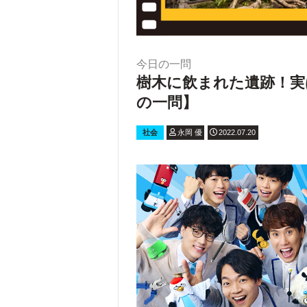
今日の一問
樹木に飲まれた遺跡！実
の一問】
社会
永岡 優
2022.07.20