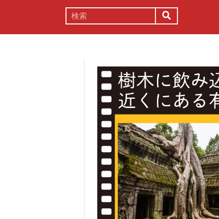
謎解き
コラム
常識
理系