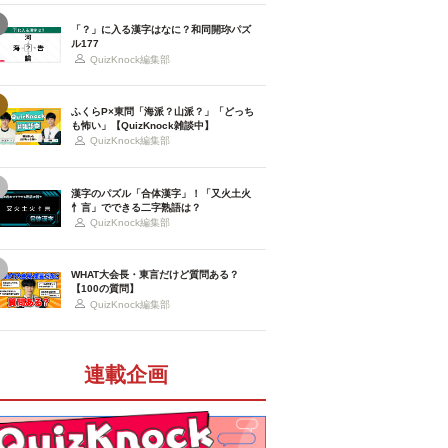
「？」に入る漢字はなに？和同開珎パズ
ル177
QuizKnock編集部
ふくらP×東問「海派？山派？」「どっち
も怖い」【QuizKnock雑談中】
QuizKnock編集部
漢字のパズル「合体漢字」！「又火土火
忄言」でできる二字熟語は？
QuizKnock編集部
WHAT大会長・東言だけど質問ある？
【100の質問】
QuizKnock編集部
連載企画