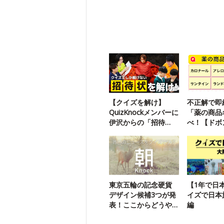
【クイズを解け】
不正解で即
QuizKnockメンバーに
「薬の商品
伊沢からの「招待
べ！【ドボ
状」が届いたようで
す
東京五輪の記念硬貨
【1年で日
デザイン候補3つが発
イズで日本
表！ここからどうや
編
って絞る？