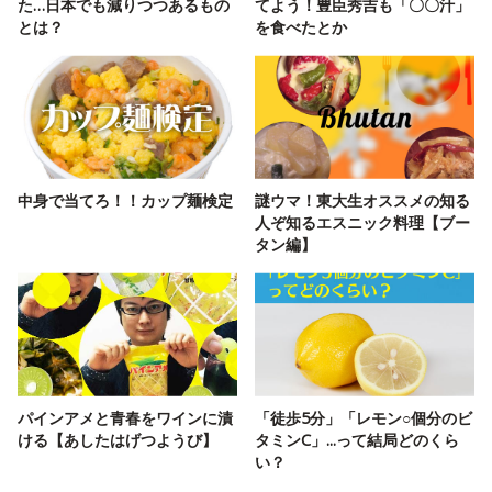
た…日本でも減りつつあるもの
てよう！豊臣秀吉も「〇〇汁」
とは？
を食べたとか
中身で当てろ！！カップ麺検定
謎ウマ！東大生オススメの知る
人ぞ知るエスニック料理【ブー
タン編】
パインアメと青春をワインに漬
「徒歩5分」「レモン○個分のビ
ける【あしたはげつようび】
タミンC」...って結局どのくら
い？