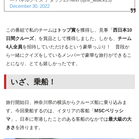
December 30, 2022
この番組で私のチームは
トップ賞
を獲得し、見事「
西日本10
日間クルーズ
」を賞品として獲得しました。しかも、
チーム
4人全員
を招待していただけるという豪華っぷり！ 普段か
ら一緒にクイズをしているメンバーで豪華な旅行ができるこ
とになり、とても嬉しかったです。
いざ、乗船！
旅行開始日、神奈川県の横浜からクルーズ船に乗り込みま
す。今回乗船するのは、イタリアの客船「
MSCベリッシ
マ
」。日本に寄港したことのある客船のなかでは
最大級の大
きさ
を誇ります。