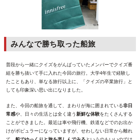
みんなで勝ち取った船旅
普段から一緒にクイズをがんばっていたメンバーでクイズ番
組を勝ち抜いて手に入れた今回の旅行。大学4年生で経験し
たこともあり、単なる旅行以上に、「クイズの卒業旅行」と
しても印象深い思い出になりました。
また、今回の船旅を通して、まわりが海に囲まれている
非日
常感
や、日々の生活とは全く違う
新鮮な体験
をたくさんする
ことができました。最近は車や飛行機、鉄道などでのお出か
けがポピュラーになっていますが、せわしない日常から離れ
て、
船でゆっくりと旅を楽しんでみる
というのもいいのでは