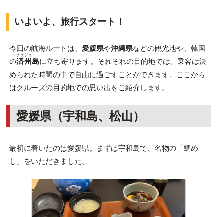
いよいよ、旅行スタート！
今回の航海ルートは、
愛媛県
や
沖縄県
などの観光地や、韓国
チェジュ
の
済州
島
に立ち寄ります。それぞれの目的地では、乗客は決
められた時間の中で自由に過ごすことができます。ここから
はクルーズの目的地での思い出をご紹介します。
愛媛県（宇和島、松山）
最初に着いたのは愛媛県。まずは宇和島で、名物の「鯛め
し」をいただきました。