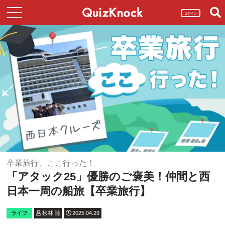
ログイン
卒業旅行、ここ行った！
「アタック25」優勝のご褒美！仲間と西
日本一周の船旅【卒業旅行】
ライフ
松林 陸
2025.04.29