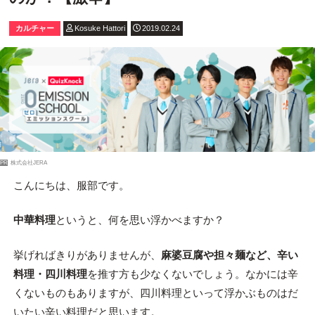
カルチャー
Kosuke Hattori
2019.02.24
PR
株式会社JERA
こんにちは、服部です。
中華料理
というと、何を思い浮かべますか？
挙げればきりがありませんが、
麻婆豆腐や担々麺など、辛い
料理・四川料理
を推す方も少なくないでしょう。なかには辛
くないものもありますが、四川料理といって浮かぶものはだ
いたい辛い料理だと思います。