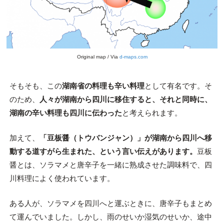
Original map / Via
d-maps.com
そもそも、この
湖南省の料理も辛い料理
として有名です。そ
のため、
人々が湖南から四川に移住すると、それと同時に、
湖南の辛い料理も四川に伝わった
と考えられます。
加えて、
「豆板醤（トウバンジャン）」が湖南から四川へ移
動する道すがら生まれた、という言い伝えがあります。
豆板
醤とは、ソラマメと唐辛子を一緒に熟成させた調味料で、四
川料理によく使われています。
ある人が、ソラマメを四川へと運ぶときに、唐辛子もまとめ
て運んでいました。しかし、雨のせいか湿気のせいか、途中