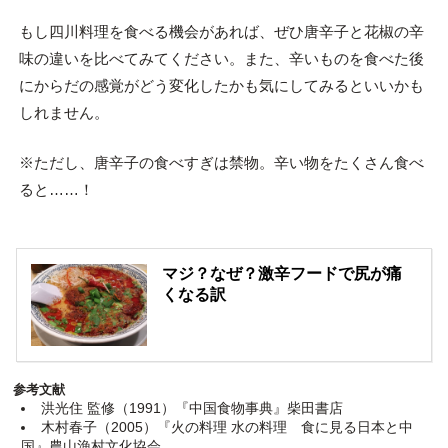
もし四川料理を食べる機会があれば、ぜひ唐辛子と花椒の辛
味の違いを比べてみてください。また、辛いものを食べた後
にからだの感覚がどう変化したかも気にしてみるといいかも
しれません。
※ただし、唐辛子の食べすぎは禁物。辛い物をたくさん食べ
ると……！
マジ？なぜ？激辛フードで尻が痛
くなる訳
参考文献
洪光住 監修（1991）『中国食物事典』柴田書店
木村春子（2005）『火の料理 水の料理 食に見る日本と中
国』農山漁村文化協会