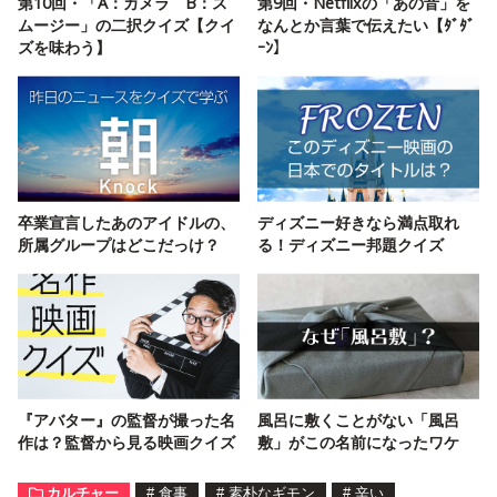
第10回・「A：カメラ B：ス
第9回・Netflixの「あの音」を
ムージー」の二択クイズ【クイ
なんとか言葉で伝えたい【ﾀﾞﾀﾞ
ズを味わう】
ｰﾝ】
卒業宣言したあのアイドルの、
ディズニー好きなら満点取れ
所属グループはどこだっけ？
る！ディズニー邦題クイズ
『アバター』の監督が撮った名
風呂に敷くことがない「風呂
作は？監督から見る映画クイズ
敷」がこの名前になったワケ
カルチャー
#
食事
#
素朴なギモン
#
辛い