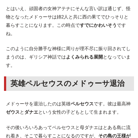
とはいえ、頑固者の女神アテナにそんな言い訳は通じず、怪
物となったメドゥーサは姉2人と共に西の果てでひっそりと
暮らすことになります。この時点で
すでにかわいそう
です
ね。
このように自分勝手な神様に周りが理不尽に振り回されてし
まうのは、ギリシア神話では
よくみられる展開
となっていま
す。
英雄ペルセウスのメドゥーサ退治
メドゥーサを退治したのは英雄
ペルセウス
です。彼は最高神
ゼウス
と
ダナエ
という女性の子どもとして生まれます。
その後いろいろあってペルセウスと母ダナエはとある島に流
れ着き、そこで暮らすことになるのですが、
その島の王様が