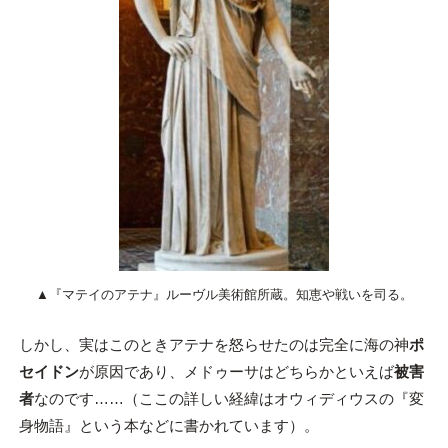
▲『マテイのアテナ』ルーヴル美術館所蔵。知恵や戦いを司る。
しかし、実はこのときアテナを怒らせたのは完全に海の神
ポ
セイドン
が原因であり、メドゥーサはどちらかといえば
被害
者
なのです……（ここの詳しい経緯はオウィディウスの『変
身物語』という本などに書かれています）。