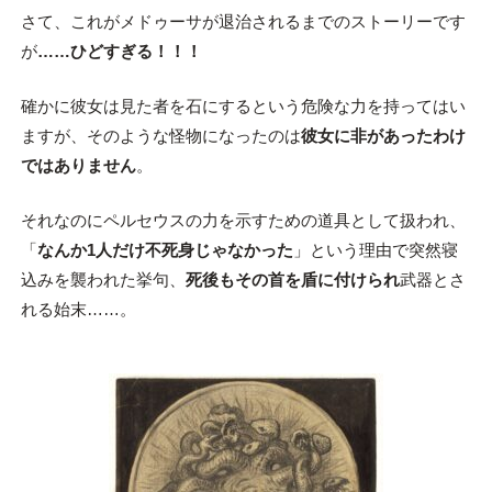
さて、これがメドゥーサが退治されるまでのストーリーです
が
……ひどすぎる！！！
確かに彼女は見た者を石にするという危険な力を持ってはい
ますが、そのような怪物になったのは
彼女に非があったわけ
ではありません
。
それなのにペルセウスの力を示すための道具として扱われ、
「
なんか1人だけ不死身じゃなかった
」という理由で突然寝
込みを襲われた挙句、
死後もその首を盾に付けられ
武器とさ
れる始末……。