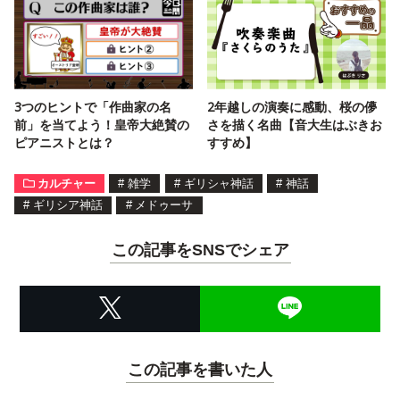
3つのヒントで「作曲家の名
2年越しの演奏に感動、桜の儚
前」を当てよう！皇帝大絶賛の
さを描く名曲【音大生はぶきお
ピアニストとは？
すすめ】
カルチャー
#
雑学
#
ギリシャ神話
#
神話
#
ギリシア神話
#
メドゥーサ
この記事をSNSでシェア
この記事を書いた人