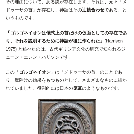
その理由について、ある説が存在します。それは、元々「メ
ドゥーサの首」が存在し、神話はその
辻褄合わせ
である、と
いうものです。
「ゴルゴネイオンは儀式上の首だけの仮面としての存在であ
り、それを説明するために神話が後に作られた」
(Harrison
1975) と述べたのは、古代ギリシア文化の研究で知られるジ
ェーン・エレン・ハリソンです。
この「
ゴルゴネイオン
」は「メドゥーサの首」のことであ
り、魔除けの効果をもつものとして、さまざまなものに描か
れていました。役割的には日本の
鬼瓦
のようなものです。