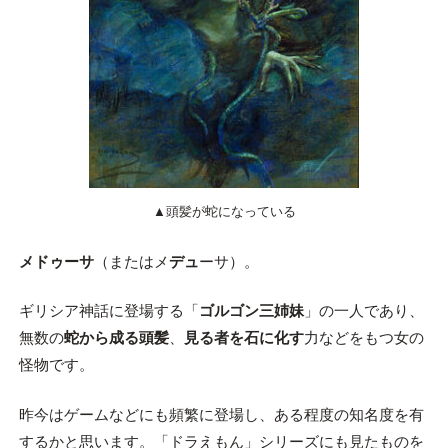
▲頭髪が蛇になっている
メドゥーサ
（またはメ
デュ
ーサ）。
ギリシア神話に登場する「
ゴルゴン三姉妹
」の一人であり、
無数の
蛇から成る頭髪
、
見る者を石に化す
力などをもつ女の
怪物です。
昨今はゲームなどにも頻繁に登場し、ある程度の知名度を有
するかと思います。「ドラえもん」シリーズにも見たものを