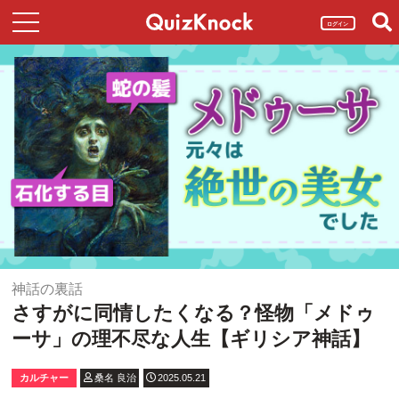
ログイン
神話の裏話
さすがに同情したくなる？怪物「メドゥ
ーサ」の理不尽な人生【ギリシア神話】
カルチャー
桑名 良治
2025.05.21