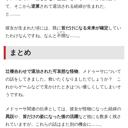
て、そこから
逆算
されて退治される経緯が生まれた、
と……。
彼女が生まれた頃には、既に
首だけになる未来が確定
してい
ふびん
たわけなんですね。なんと
不憫
な……。
まとめ
辻褄合わせで退治された可哀想な怪物
、メドゥーサについて
の話をしてきました。救いたくなりましたでしょうか？ こ
れからゲームなどで見かけたときはつい優しくしてしまいそ
うですね。
メドゥーサ関連の伝承としては、彼女が怪物になった経緯の
異説
や、
首だけの姿になった後の活躍
など他にも数多く残さ
れていますが、これらの話はまた別の機会に……。