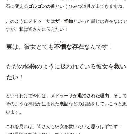
石に変える
ゴルゴンの首
というひみつ道具が出てきますね。
このようにメドゥーサは
ザ・怪物
といった感じの存在なので
すが、私は皆さんに伝えたい！
ふびん
実は、彼女とても
不憫
な存在
なんです！
ただの怪物のように扱われている彼女を
救い
たい
！
というわけで今回は、メドゥーサが
退治された理由
、そして
そのような神話が生まれた
裏話
などのお話をしていこうと思
います。
これを見れば、皆さんも彼女を救いたいと思うはずです！