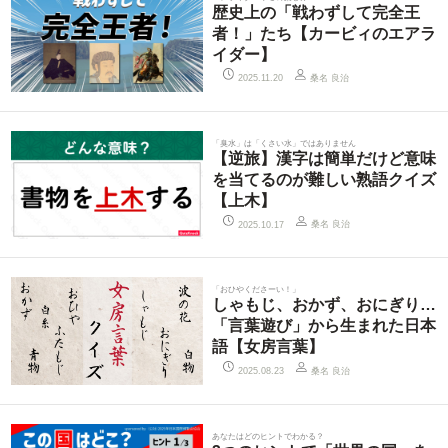
歴史上の「戦わずして完全王
者！」たち【カービィのエアラ
イダー】
桑名 良治
2025.11.20
「臭水」は「くさい水」ではありません
【逆旅】漢字は簡単だけど意味
を当てるのが難しい熟語クイズ
【上木】
桑名 良治
2025.10.17
「おひやくださーい！」
しゃもじ、おかず、おにぎり…
「言葉遊び」から生まれた日本
語【女房言葉】
桑名 良治
2025.08.23
あなたはどのヒントでわかる？