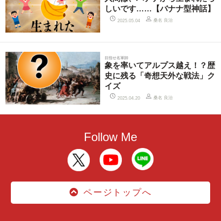
しいです……【バナナ型神話】
桑名 良治
2025.05.04
目指せ名軍師
象を率いてアルプス越え！？歴
史に残る「奇想天外な戦法」ク
イズ
桑名 良治
2025.04.20
Follow Me
ページトップへ