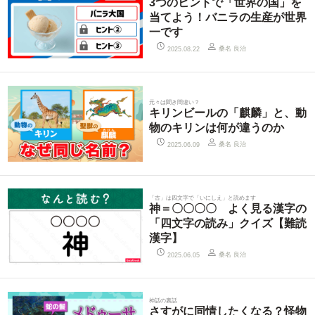
3つのヒントで「世界の国」を
当てよう！バニラの生産が世界
一です
桑名 良治
2025.08.22
元々は聞き間違い？
キリンビールの「麒麟」と、動
物のキリンは何が違うのか
桑名 良治
2025.06.09
「古」は四文字で「いにしえ」と読めます
神＝〇〇〇〇 よく見る漢字の
「四文字の読み」クイズ【難読
漢字】
桑名 良治
2025.06.05
神話の裏話
さすがに同情したくなる？怪物