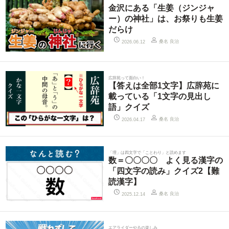
金沢にある「生姜（ジンジャ
ー）の神社」は、お祭りも生姜
だらけ
桑名 良治
2026.06.12
広辞苑って面白い！
【答えは全部1文字】広辞苑に
載っている「1文字の見出し
語」クイズ
桑名 良治
2026.04.17
「理」は四文字で「ことわり」と読めます
数＝〇〇〇〇 よく見る漢字の
「四文字の読み」クイズ2【難
読漢字】
桑名 良治
2025.12.14
エアライダーやるの楽しみ