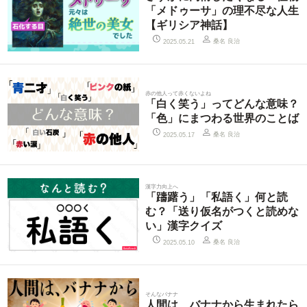
「メドゥーサ」の理不尽な人生
【ギリシア神話】
桑名 良治
2025.05.21
赤の他人って赤くないよね
「白く笑う」ってどんな意味？
「色」にまつわる世界のことば
桑名 良治
2025.05.17
漢字力向上へ
「躊躇う」「私語く」何と読
む？「送り仮名がつくと読めな
い」漢字クイズ
桑名 良治
2025.05.10
そんなバナナ
人間は、バナナから生まれたら