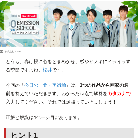
PR
株式会社JERA
どうも。春は桜に心をときめかせ、杉やヒノキにイライラす
る季節ですよね。
松井
です。
今回の「
今日の一問・美術編
」は、
3つの作品から画家の名
前
を答えていただきます。わかった時点で解答を
カタカナで
入力してください。それでは頑張っていきましょう！
正解と解説は4ページ目にあります。
ヒント1