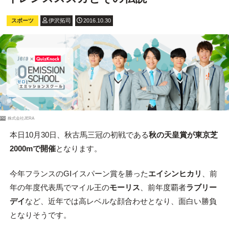
スポーツ
伊沢拓司
2016.10.30
PR
株式会社JERA
本日10月30日、秋古馬三冠の初戦である
秋の天皇賞が東京芝
2000mで開催
となります。
今年フランスのGⅠイスパーン賞を勝った
エイシンヒカリ
、前
年の年度代表馬でマイル王の
モーリス
、前年度覇者
ラブリー
デイ
など、近年では高レベルな顔合わせとなり、面白い勝負
となりそうです。