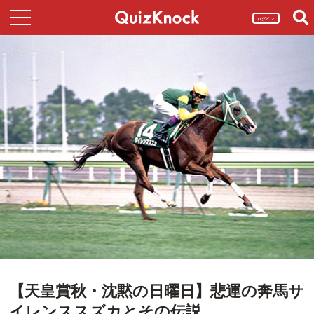
ログイン
【天皇賞秋・沈黙の日曜日】悲運の奔馬サ
イレンススズカとその伝説