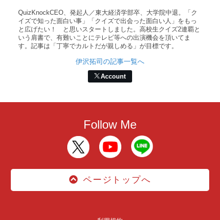
QuizKnockCEO、発起人／東大経済学部卒、大学院中退。「ク
イズで知った面白い事」「クイズで出会った面白い人」をもっ
と広げたい！ と思いスタートしました。高校生クイズ2連覇と
いう肩書で、有難いことにテレビ等への出演機会を頂いてま
す。記事は「丁寧でカルトだが親しめる」が目標です。
伊沢拓司の記事一覧へ
Account
Follow Me
ページトップへ