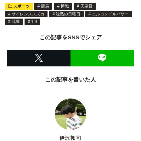
スポーツ
#
競馬
#
博識
#
天皇賞
#
サイレンススズカ
#
沈黙の日曜日
#
エルコンドルパサー
#
武豊
#
1-9
この記事をSNSでシェア
この記事を書いた人
伊沢拓司