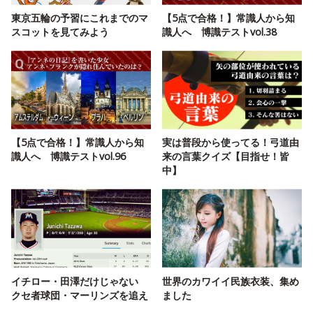
東京五輪の予習にこれまでのマ
【5点で合格！】常識人から知
スコットを見てみよう
識人へ 博識テストvol.38
【5点で合格！】常識人から知
実は普段から使ってる！弓道由
識人へ 博識テストvol.96
来の言葉クイズ【目指せ！皆
中】
イチロー・田澤だけじゃない
世界のカワイイ民族衣装、集め
クセ者球団・マーリンズを追え
ました