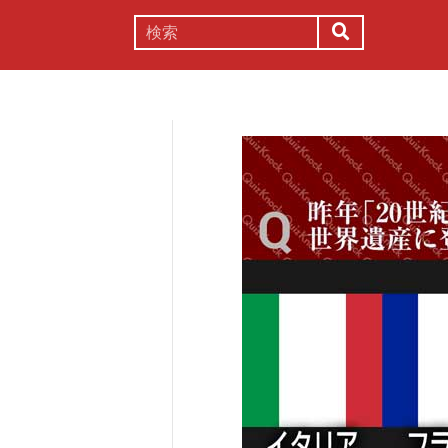
謎解き
コラム
常識
理系