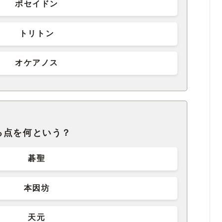
ポセイドン
トリトン
オケアノス
る点を何という？
碁聖
本因坊
天元