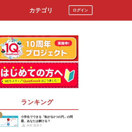
カテゴリ
ログイン
社会
スポーツ
時事ニュース
特集
ランキング
小学生でできる「転がる2つの円」の問
題、あなたは解ける？
木村 真実子