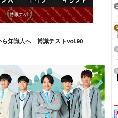
2
3
ら知識人へ 博識テストvol.90
4
5