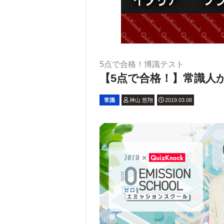
5点で合格！博識テスト
【5点で合格！】常識人か
常識
神山 悠翔
2019.03.08