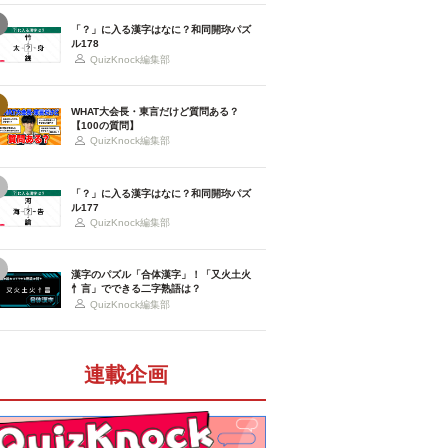
「？」に入る漢字はなに？和同開珎パズ
ル178
QuizKnock編集部
WHAT大会長・東言だけど質問ある？
【100の質問】
QuizKnock編集部
「？」に入る漢字はなに？和同開珎パズ
ル177
QuizKnock編集部
漢字のパズル「合体漢字」！「又火土火
忄言」でできる二字熟語は？
QuizKnock編集部
連載企画