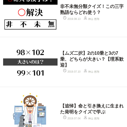
非不未無分類クイズ！この三字
熟語ならどれ使う？
神山 悠翔
2019.08.13
【ムズ二択】2の10乗と3の7
乗、どちらが大きい？【理系歓
迎】
神山 悠翔
2019.07.10
【追悼】命と引き換えに生まれ
た発明をクイズで学ぶ
神山 悠翔
2019.07.04