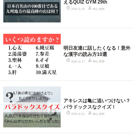
えるQUIZ GYM 29th
神山 悠翔
2018.11.25
明日友達に話したくなる！意外
な漢字の読み方10選
神山 悠翔
2018.11.17
アキレスは亀に追いつけない？
パラドックスなクイズ！
神山 悠翔
2018.11.01