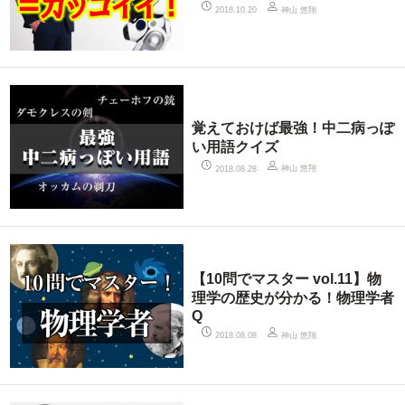
神山 悠翔
2018.10.20
覚えておけば最強！中二病っぽ
い用語クイズ
神山 悠翔
2018.08.28
【10問でマスター vol.11】物
理学の歴史が分かる！物理学者
Q
神山 悠翔
2018.08.08