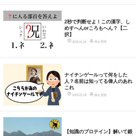
2秒で判断せよ！この漢字、し
めすへんorころもへん？【二
択】
神山 悠翔
2019.01.24
ナイチンゲールって何をした
人？名前は知ってる偉人のあれ
これ
神山 悠翔
2019.01.19
【知識のプロテイン】解いて鍛