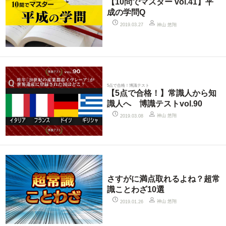
【10問でマスター vol.41】平
成の学問Q
神山 悠翔
2019.03.27
5点で合格！博識テスト
【5点で合格！】常識人から知
識人へ 博識テストvol.90
神山 悠翔
2019.03.08
さすがに満点取れるよね？超常
識ことわざ10選
神山 悠翔
2019.01.26