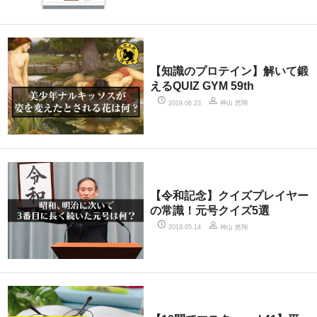
【知識のプロテイン】解いて鍛
えるQUIZ GYM 59th
神山 悠翔
2019.06.23
【令和記念】クイズプレイヤー
の常識！元号クイズ5選
神山 悠翔
2019.05.14