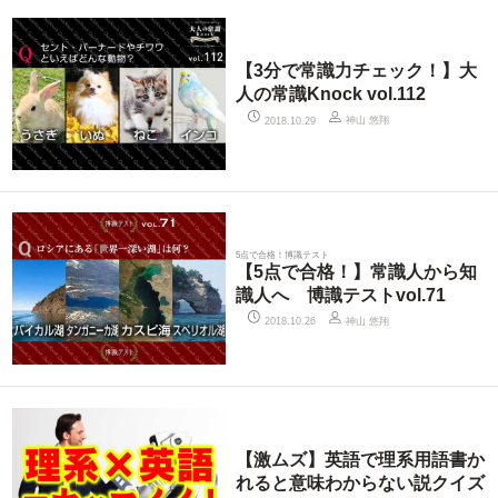
【3分で常識力チェック！】大
人の常識Knock vol.112
神山 悠翔
2018.10.29
5点で合格！博識テスト
【5点で合格！】常識人から知
識人へ 博識テストvol.71
神山 悠翔
2018.10.26
【激ムズ】英語で理系用語書か
れると意味わからない説クイズ