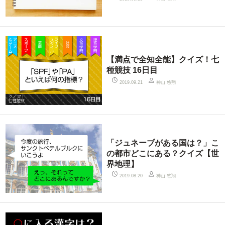
【満点で全知全能】クイズ！七
種競技 16日目
神山 悠翔
2019.09.21
「ジュネーブがある国は？」こ
の都市どこにある？クイズ【世
界地理】
神山 悠翔
2019.08.20