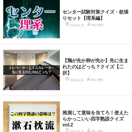
センター試験対策クイズ・欲張
りセット【理系編】
神山 悠翔
2019.12.24
【鶏が先か卵が先か】先に生ま
れたのはどっち？クイズ【二
択】
神山 悠翔
2019.11.24
推測して意味を当てろ！使えた
らかっこいい四字熟語クイズ
vol.2
神山 悠翔
2019.09.25