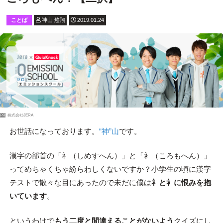
ことば
神山 悠翔
2019.01.24
PR
株式会社JERA
お世話になっております。
“神”山
です。
漢字の部首の「⺭（しめすへん）」と「衤（ころもへん）」
ってめちゃくちゃ紛らわしくないですか？小学生の頃に漢字
テストで散々な目にあったので未だに僕は
⺭と衤に恨みを抱
いています
。
というわけで
もう二度と間違えることがないよう
クイズにし