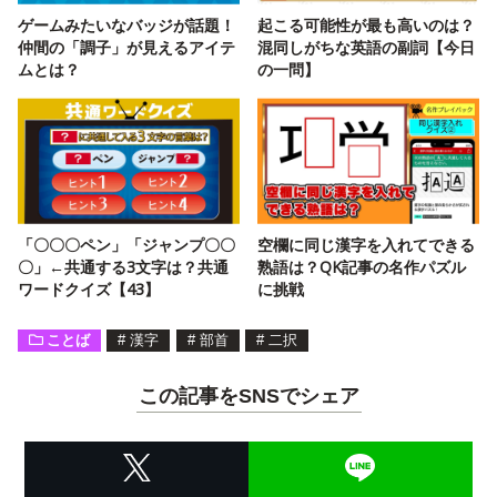
ゲームみたいなバッジが話題！
起こる可能性が最も高いのは？
仲間の「調子」が見えるアイテ
混同しがちな英語の副詞【今日
ムとは？
の一問】
「〇〇〇ペン」「ジャンプ〇〇
空欄に同じ漢字を入れてできる
〇」←共通する3文字は？共通
熟語は？QK記事の名作パズル
ワードクイズ【43】
に挑戦
ことば
#
漢字
#
部首
#
二択
この記事をSNSでシェア