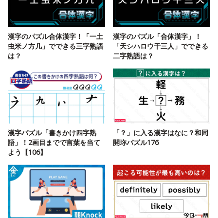
漢字のパズル合体漢字！「一土
漢字のパズル「合体漢字」！
虫米ノ方几」でできる三字熟語
「天シハロウ干三人」でできる
は？
二字熟語は？
漢字パズル「書きかけ四字熟
「？」に入る漢字はなに？和同
語」！2画目までで言葉を当て
開珎パズル176
よう【106】