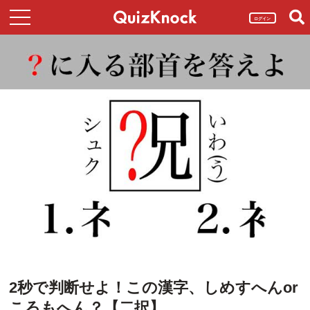
ログイン
2秒で判断せよ！この漢字、しめすへんor
ころもへん？【二択】