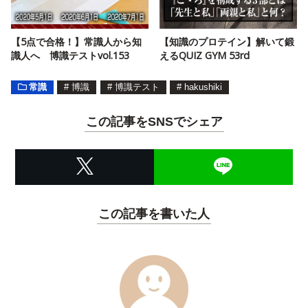
【5点で合格！】常識人から知
【知識のプロテイン】解いて鍛
識人へ 博識テストvol.153
えるQUIZ GYM 53rd
常識
#
博識
#
博識テスト
#
hakushiki
この記事をSNSでシェア
この記事を書いた人