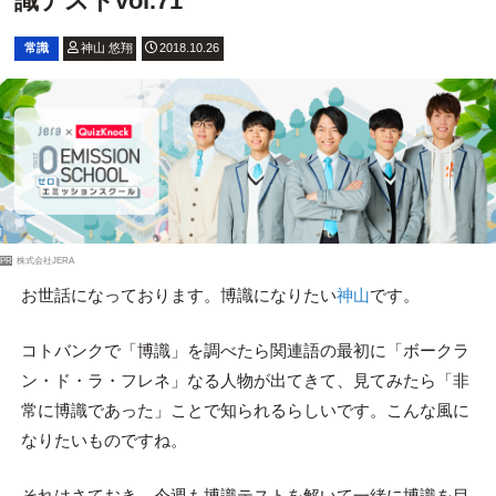
識テストvol.71
常識
神山 悠翔
2018.10.26
PR
株式会社JERA
お世話になっております。博識になりたい
神山
です。
コトバンクで「博識」を調べたら関連語の最初に「ボークラ
ン・ド・ラ・フレネ」なる人物が出てきて、見てみたら「非
常に博識であった」ことで知られるらしいです。こんな風に
なりたいものですね。
それはさておき、今週も博識テストを解いて一緒に博識を目