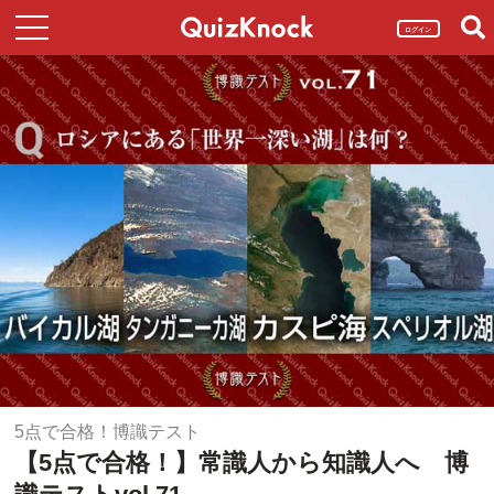
ログイン
5点で合格！博識テスト
【5点で合格！】常識人から知識人へ 博