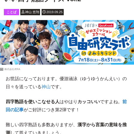
ことば
神山 悠翔
2019.09.25
PR
株式会社JERA
お世話になっております。優游涵泳（ゆうゆうかんえい）の
日々を送っている
神山
です。
四字熟語を使いこなせる人
はやはり
カッコいい
ですよね。
前
回の記事
がご好評につき第2弾です！
難しい四字熟語も多数ありますが、
漢字から言葉の意味を推
測
して答えていきましょう。