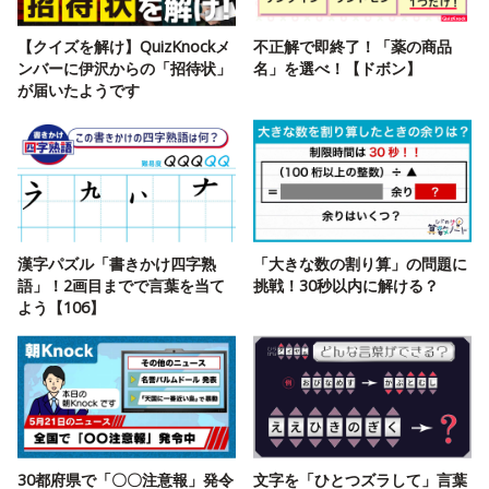
【クイズを解け】QuizKnockメ
不正解で即終了！「薬の商品
ンバーに伊沢からの「招待状」
名」を選べ！【ドボン】
が届いたようです
漢字パズル「書きかけ四字熟
「大きな数の割り算」の問題に
語」！2画目までで言葉を当て
挑戦！30秒以内に解ける？
よう【106】
30都府県で「〇〇注意報」発令
文字を「ひとつズラして」言葉