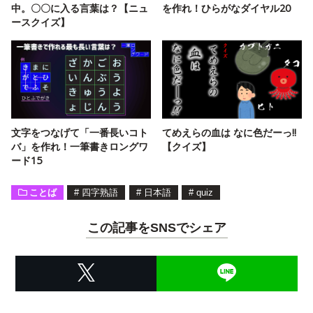
中。〇〇に入る言葉は？【ニュ
を作れ！ひらがなダイヤル20
ースクイズ】
文字をつなげて「一番長いコト
てめえらの血は なに色だーっ!!
バ」を作れ！一筆書きロングワ
【クイズ】
ード15
ことば
#
四字熟語
#
日本語
#
quiz
この記事をSNSでシェア