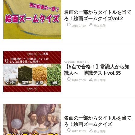
名画の一部からタイトルを当て
ろ！絵画ズームクイズvol.2
神山 悠翔
2018.07.19
5点で合格！博識テスト
【5点で合格！】常識人から知
識人へ 博識テストvol.55
神山 悠翔
2018.07.06
名画の一部からタイトルを当て
ろ！絵画ズームクイズ
神山 悠翔
2017.12.03