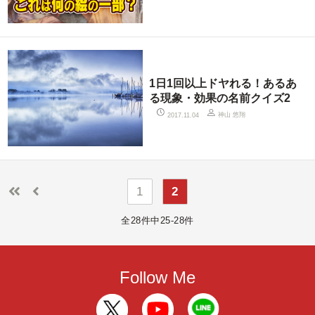
1日1回以上ドヤれる！あるあ
る現象・効果の名前クイズ2
神山 悠翔
2017.11.04
1
2
全28件中25-28件
Follow Me