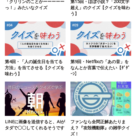
「クリリンのことかーーーーー
第15回・ほぼ小説？「200文字
っ！」みたいなクイズ
超え」のクイズ【クイズを味わ
う】
第4回・「人の誕生日を当てる
第9回・Netflixの「あの音」を
方法」を当てさせる【クイズを
なんとか言葉で伝えたい【ﾀﾞﾀﾞ
味わう】
ｰﾝ】
LINEに画像を送信すると、AIが
ファンなら全問正解あたりま
タダで〇〇してくれるそうです
え？『攻殻機動隊』の雑学クイ
ズ！