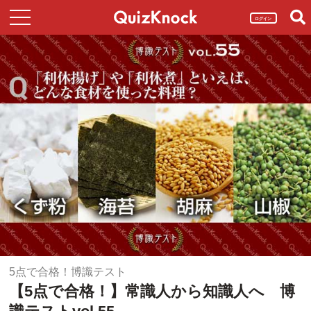
ログイン
5点で合格！博識テスト
【5点で合格！】常識人から知識人へ 博