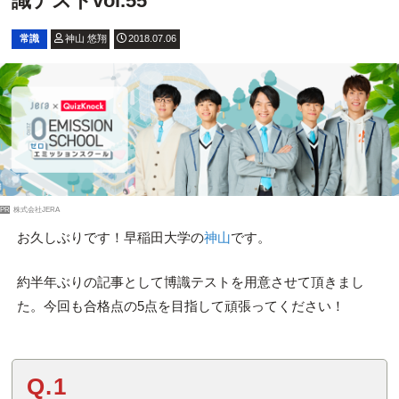
識テストvol.55
常識
神山 悠翔
2018.07.06
PR
株式会社JERA
お久しぶりです！早稲田大学の
神山
です。
約半年ぶりの記事として博識テストを用意させて頂きまし
た。今回も合格点の5点を目指して頑張ってください！
Q.1