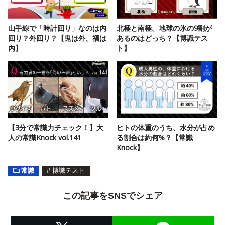
山手線で「時計回り」なのは内
北極と南極。地球の氷の9割が
回り？外回り？【鬼は外、福は
あるのはどっち？【博識テス
内】
ト】
【3分で常識力チェック！】大
ヒトの体重のうち、水分が占め
人の常識Knock vol.141
る割合は約何%？【常識
Knock】
常識
#
博識テスト
この記事をSNSでシェア