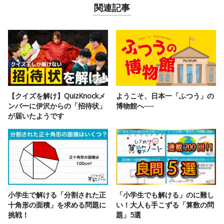
関連記事
【クイズを解け】QuizKnockメ
ようこそ、日本一「ふつう」の
ンバーに伊沢からの「招待状」
博物館へ──
が届いたようです
小学生で解ける「分割された正
「小学生でも解ける」のに難し
十角形の面積」を求める問題に
い！大人も手こずる「算数の問
挑戦！
題」5選