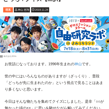
理系
神山 悠翔
2019.11.24
PR
株式会社JERA
お世話になっております。1996年生まれの
神山
です。
世の中にはいろんなものがありますが（ざっくり）、普段
「どっちが先に生まれたのか」という視点で見ることはあま
り多くないと思います。
今日はそんな物たちを集めてクイズにしました。是非「○○が
無かった頃の××」に思いを馳せながら解いてみてください。