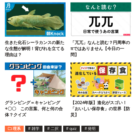
生きた化石シーラカンスの新た
「兀兀」なんと読む？円周率の
な生態が解明！背びれを立てる
πではありません【今日の一
理由は？
問】
グランピング＝キャンピング
【2024年版】進化がスゴい！
+〇〇 この言葉、何と何の合
「おいしい保存食」の世界【防
体？クイズ
災】
理系
#
雑学
#
二択
#
quiz
#
発明