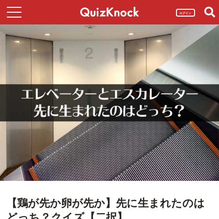
ログイン
【鶏が先か卵が先か】先に生まれたのは
どっち？クイズ【二択】