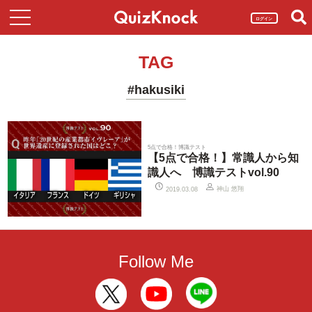
ログイン
TAG
#hakusiki
5点で合格！博識テスト
【5点で合格！】常識人から知
識人へ 博識テストvol.90
神山 悠翔
2019.03.08
Follow Me