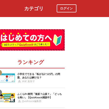
カテゴリ
ログイン
社会
スポーツ
時事ニュース
特集
ランキング
小学生でできる「転がる2つの円」の問
題、あなたは解ける？
木村 真実子
ふくらP×東問「海派？山派？」「どっち
も怖い」【QuizKnock雑談中】
QuizKnock編集部