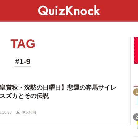
スペシャル
ライフ
ことば
カルチャー
TAG
#1-9
皇賞秋・沈黙の日曜日】悲運の奔馬サイレ
1
スズカとその伝説
6.10.30
伊沢拓司
2