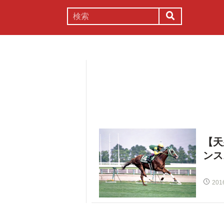
謎解き
コラム
常識
理系
【天
ンス
201