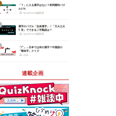
「？」に入る漢字はなに？和同開珎パズ
ル176
QuizKnock編集部
漢字のパズル「合体漢字」！「又火土火
忄言」でできる二字熟語は？
QuizKnock編集部
「广」←日本では何の漢字？中国語の
「簡体字」クイズ
刈谷
連載企画