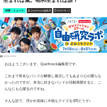
生まれは嵐。昭和生まれは誰？
時事・ニュース
QuizKnock編集部
2018.05.11
PR
株式会社JERA
おはようございます。QuizKnock編集部です。
これまで有名なバンドが解散し復活してもあまり心が躍らな
かったのですが、本当に好きなバンドが活動再開すると、こ
んなにも心躍るのですね。
そんな訳で、浮かれ気味に今朝もクイズを3問どうぞ♪