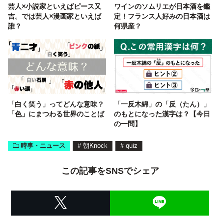
芸人×小説家といえばピース又
ワインのソムリエが日本酒を鑑
吉。では芸人×漫画家といえば
定！フランス人好みの日本酒は
誰？
何県産？
「白く笑う」ってどんな意味？
「一反木綿」の「反（たん）」
「色」にまつわる世界のことば
のもとになった漢字は？【今日
の一問】
時事・ニュース
#
朝Knock
#
quiz
この記事をSNSでシェア