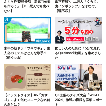
ふくらP×鶴崎修功「野菜Tier表
山本祥彰×川上諒人「くらえ、
を作ろう」【D：死んでも食べ
鬼インポッシブルなぞなぞ」
ない】
【理不尽】
来年の朝ドラ『ブギウギ』。主
忙しい人のために「5分で見れ
人公のモデルはどんな歌手？
るQuizKnock動画」を集めまし
【朝Knock】
た
【イラストクイズ】#6「カサ
QK主催のクイズ大会「WHAT
ゴ」によく似たユニークな名前
2024」激戦の模様を詳細レポー
の魚とは？
ト！