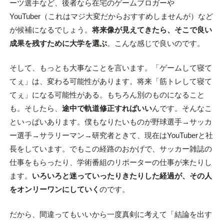
ーツ選手など、後者なら在宅のゲームブロガーや
YouTuber（これはマジ大変だからおすすめしませんが）など
が候補になるでしょう。
将来像が見えてきたら、そこで良い
成果を残すために大学を選ぶ
。こんな感じで良いのです。
そして、もっとも大事なことを言います。「ゲームして寝て
てぇ」は、変わる可能性があります。将来「筋トレして寝て
てぇ」になる可能性がある。もちろん別のものになること
も。そしたら、
途中で軌道修正すればいい
んです。そんなこ
といっぱいあります。僕もなりたいものが野球選手→サッカ
ー選手→サラリーマン→研究者ときて、現在はYouTuberと社
長をしています。でもこの経路のおかげで、サッカー雑誌の
仕事をもらったり、学術番組のリポーターの仕事が来たりし
ます。
いろいろと迷っていったりきたりした経過が、その人
をオンリーワンにしていく
のです。
だから、間違ってもいいから一度真剣に考えて「結論を出す