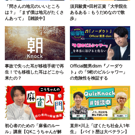
「問さんの地元のいいところ
須貝駿貴×田村正資「大学院生
は？」「まず僕は地元がたくさ
あるある：もうだめなので散
んあって」【雑談中】
歩」
事故で失った耳が移植手術で再
Official髭男dism『ノーダウ
生！でも移植した耳はどこから
ト』の「9桁のビルシャワー」
来たの？
の危険性を検証する
初心者のための「麻雀のルー
直井×川上「ぼくたち社会人1年
ル」講座【QKこうちゃんが解
生」【バイト歴は大ベテラン】