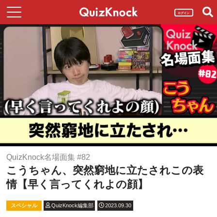
ログイン
QuizKnock名場面集 #82
こうちゃん、突然窮地に立たされこの表
情【早く言ってくれよの顔】
スペシャル
QuizKnock編集部
2023.09.30