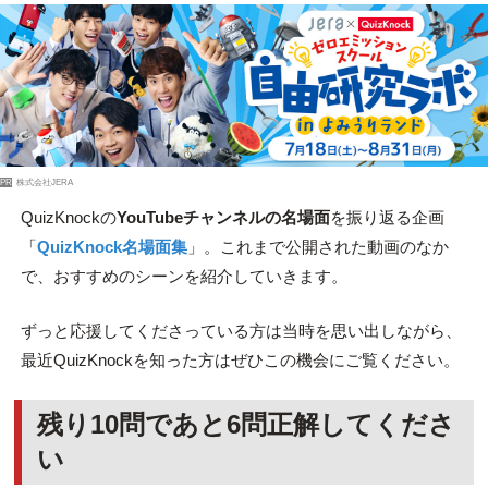
PR
株式会社JERA
QuizKnockの
YouTubeチャンネルの名場面
を振り返る企画
「
QuizKnock名場面集
」。これまで公開された動画のなか
で、おすすめのシーンを紹介していきます。
ずっと応援してくださっている方は当時を思い出しながら、
最近QuizKnockを知った方はぜひこの機会にご覧ください。
残り10問であと6問正解してくださ
い