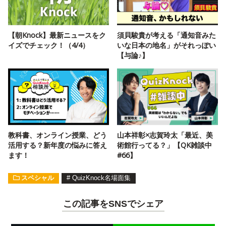
【朝Knock】最新ニュースをク
須貝駿貴が考える「通知音みた
イズでチェック！（4/4）
いな日本の地名」がそれっぽい
【与論♪】
教科書、オンライン授業、どう
山本祥彰×志賀玲太「最近、美
活用する？新年度の悩みに答え
術館行ってる？」【QK雑談中
ます！
#66】
スペシャル
#
QuizKnock名場面集
この記事をSNSでシェア