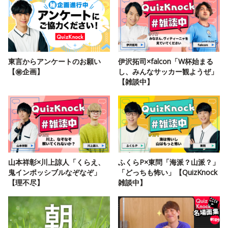
東言からアンケートのお願い
伊沢拓司×falcon「W杯始まる
【㊙️企画】
し、みんなサッカー観ようぜ」
【雑談中】
山本祥彰×川上諒人「くらえ、
ふくらP×東問「海派？山派？」
鬼インポッシブルなぞなぞ」
「どっちも怖い」【QuizKnock
【理不尽】
雑談中】