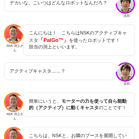
デカいな。こいつはどんなロボットなんだろ？
須貝
こんにちは！ こちらはNSKのアクティブキャ
「PalGo™」
スタ
を使ったロボットです！
NSK 渕上さ
担当の渕上といいます。
ん
アクティブキャスタ……？
須貝
簡単にいうと、
モーターの力を使って自ら能動
的（アクティブ）に動くキャスタ
のことです！
NSK 渕上さ
ん
こちらは、NSKと、お隣のブースを展開してい