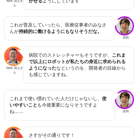
かせる
ようにしています
NSK 渕上さ
ん
これが普及していったら、医療従事者のみなさ
んが
持続的に働けるようにもなりそうだな。
須貝
病院でのストレッチャーもそうですが、
これま
で以上にロボットが私たちの身近に求められる
ようになった
なというのを、開発者の目線から
NSK 渕上さ
ん
も感じていますね。
これまで使い慣れていた人だけじゃないし、
使
いやすいこと
も今後重要になりそうですよ
ね……
須貝
さすがその通りです！