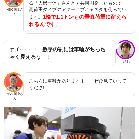
る「人機一体」さんとで共同開発したもので、
高荷重タイプのアクティブキャスタを使ってい
NSK 渕上さ
ん
1輪で1.1トンもの垂直荷重に耐えら
ます。
れるんです
。
数字の割には車輪がちっち
すげ～～～！
ゃく見える
な。
！
須貝
こちらに車輪がありますよ！ ぜひ見ていって
ください
NSK 渕上さ
ん