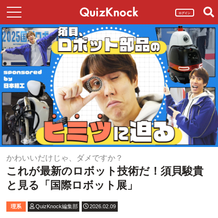
ログイン
かわいいだけじゃ、ダメですか？
これが最新のロボット技術だ！須貝駿貴
と見る「国際ロボット展」
理系
QuizKnock編集部
2026.02.09