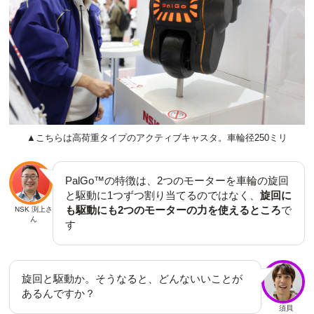
▲こちらは高荷重タイプのアクティブキャスタ。車輪径250ミリ
PalGo™の特徴は、2つのモーターを車輪の旋回
と駆動に1つずつ割り当てるのではなく、
旋回に
も駆動にも2つのモーターの力を使えるところ
で
NSK 渕上さ
ん
す
旋回と駆動か。そうなると、どんないいことが
あるんですか？
須貝