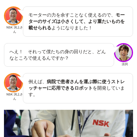
モーターの力を余すことなく使えるので、
モー
ターのサイズは小さくして、より重たいものを
載せられる
ようになりました！
NSK 渕上さ
ん
へえ！ それって僕たちの身の回りだと、どん
なところで使えるんですか？
須貝
例えば、
病院で患者さんを運ぶ際に使うストレ
ッチャーに応用できるロボット
を開発していま
す。
NSK 渕上さ
ん