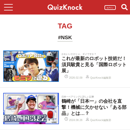
ログイン
TAG
#NSK
かわいいだけじゃ、ダメですか？
これが最新のロボット技術だ！
須貝駿貴と見る「国際ロボット
展」
QuizKnock編集部
2026.02.09
日本一ベアリングに詳しい記事
鶴崎が「日本一」の会社を直
撃！機械に欠かせない「ある部
品」とは…？
QuizKnock編集部
2024.08.26