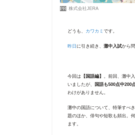
株式会社JERA
PR
どうも、
カワカミ
です。
昨日
に引き続き、
灘中入試
から
今回は
【国語編】
。前回、灘中
いましたが、
国語も500点中20
わけがありません。
灘中の国語について、特筆すべき
題のほか、俳句や短歌も頻出。
ます。