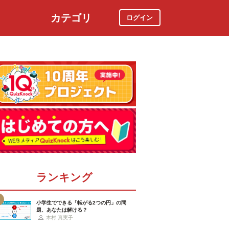
カテゴリ
ログイン
社会
スポーツ
時事ニュース
特集
ランキング
小学生でできる「転がる2つの円」の問
題、あなたは解ける？
木村 真実子