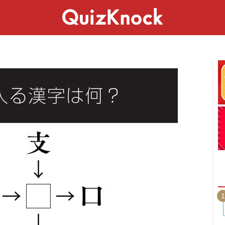
スペシャル
ライフ
ことば
カルチャー
1