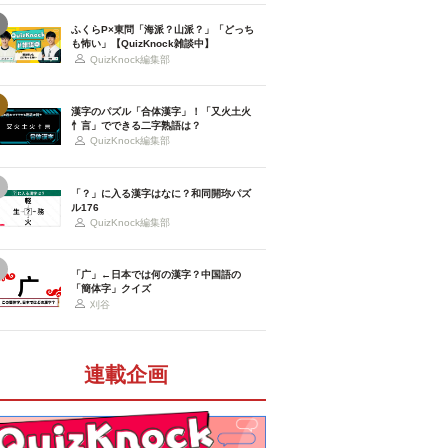
ふくらP×東問「海派？山派？」「どっち
も怖い」【QuizKnock雑談中】
QuizKnock編集部
漢字のパズル「合体漢字」！「又火土火
忄言」でできる二字熟語は？
QuizKnock編集部
「？」に入る漢字はなに？和同開珎パズ
ル176
QuizKnock編集部
「广」←日本では何の漢字？中国語の
「簡体字」クイズ
刈谷
連載企画