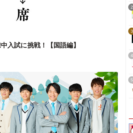
2
3
灘中入試に挑戦！【国語編】
4
5