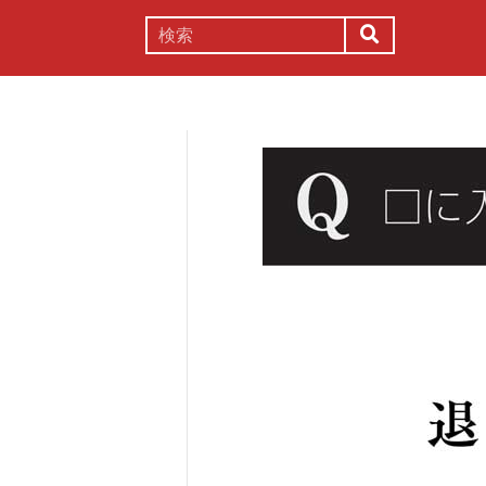
謎解き
コラム
常識
理系