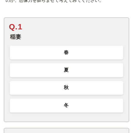
のか、想像力を膨らませて考えてみてください。
Q.1
稲妻
春
夏
秋
冬