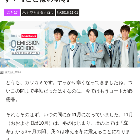
ことば
カワカミタクロウ
2016.11.01
PR
株式会社JERA
どうも、カワカミです。すっかり寒くなってきましたね。つ
いこの間まで半袖だったはずなのに、今ではもうコートが必
需品。
それもそのはず。いつの間にか
11月
になっていました。11月
（おおよそ旧暦10月）は、冬のはじまり。暦の上では
「立
冬」
から3ヶ月の間、我々は凍える冬に震えることになりま
す。