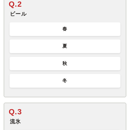
Q.2
ビール
春
夏
秋
冬
Q.3
流氷