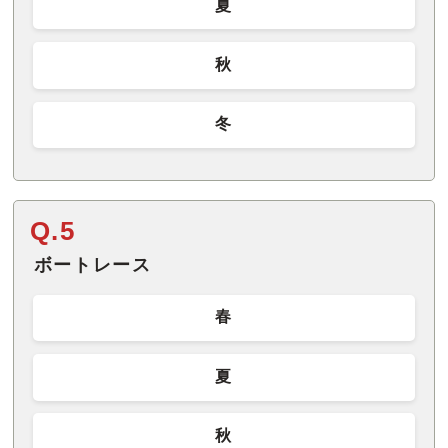
夏
秋
冬
Q.5
ボートレース
春
夏
秋