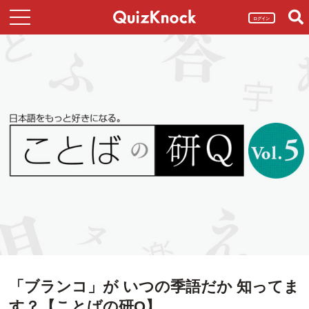
ログイン
「ブランコ」が いつの季語だか 知ってま
す？【ことばの研Q】