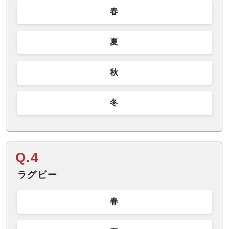
春
夏
秋
冬
Q.4
ラグビー
春