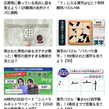
広辞苑に載っている見出し語を
「？」に入る漢字はなに？和同
答えよう！QK動画の名作クイ
開珎パズル168
ズに挑戦
刺された男性の命をポテチが救
漢字のパズル「バラバラ漢
った！警官の意外すぎる救助方
字」！9分割された漢字を当て
法とは？
よう【50】
AI時代の注目ワード「ニューラ
漢字パズル「書きかけ四字熟
ルネットワーク」って？【2026
語」！2画目までで言葉を当て
年の新常識クイズ②】
よう【38】