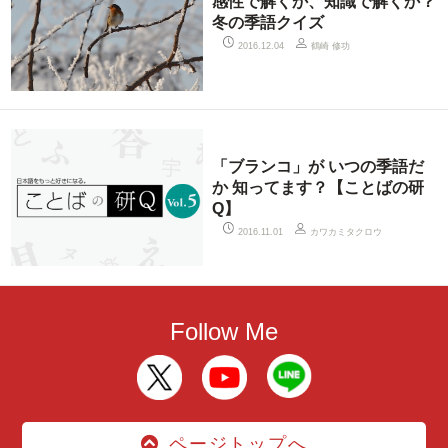
感性で解くか、知識で解くか？
冬の季語クイズ
鶴崎 修功
2016.12.04
「ブランコ」が いつの季語だ
か 知ってます？【ことばの研
Q】
カワカミタクロウ
2016.11.01
Follow Me
ページトップへ