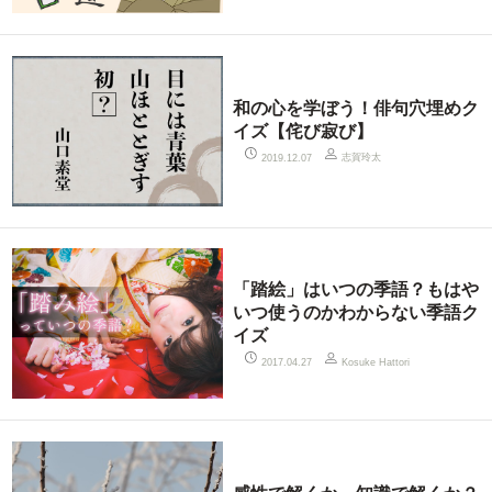
和の心を学ぼう！俳句穴埋めク
イズ【侘び寂び】
志賀玲太
2019.12.07
「踏絵」はいつの季語？もはや
いつ使うのかわからない季語ク
イズ
2017.04.27
Kosuke Hattori