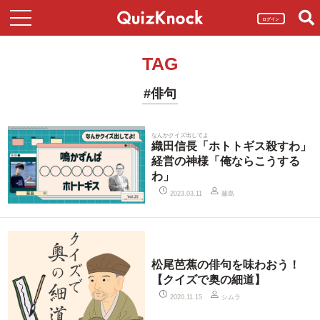
ログイン
TAG
#俳句
なんかクイズ出してよ
織田信長「ホトトギス殺すわ」
経営の神様「俺ならこうする
わ」
藤島
2023.03.11
松尾芭蕉の俳句を味わおう！
【クイズで奥の細道】
シムラ
2020.11.15