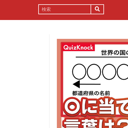
謎解き
コラム
常識
理系