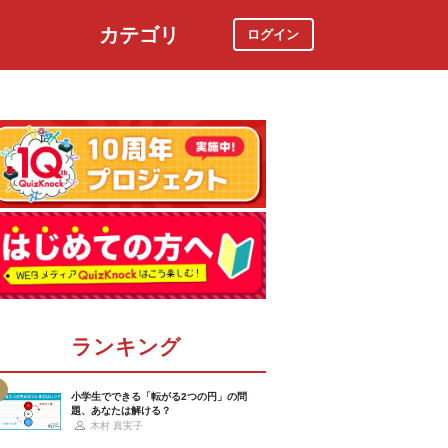
カテゴリ
ログイン
社会
スポーツ
時事ニュース
特集
ランキング
小学生でできる「転がる2つの円」の問
題、あなたは解ける？
木村 真実子