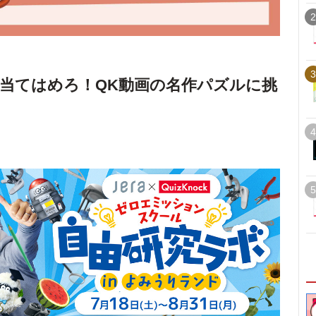
2
3
当てはめろ！QK動画の名作パズルに挑
4
5