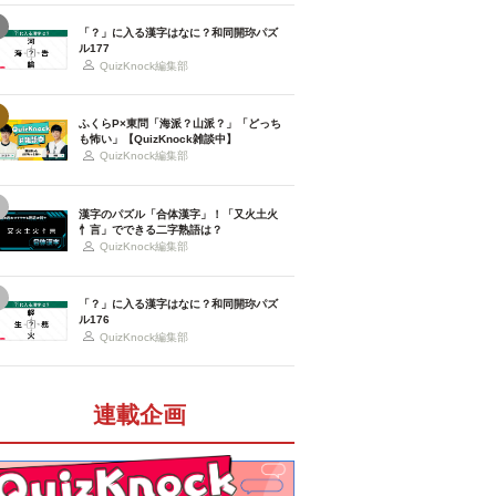
「？」に入る漢字はなに？和同開珎パズ
ル177
QuizKnock編集部
ふくらP×東問「海派？山派？」「どっち
も怖い」【QuizKnock雑談中】
QuizKnock編集部
漢字のパズル「合体漢字」！「又火土火
忄言」でできる二字熟語は？
QuizKnock編集部
「？」に入る漢字はなに？和同開珎パズ
ル176
QuizKnock編集部
連載企画