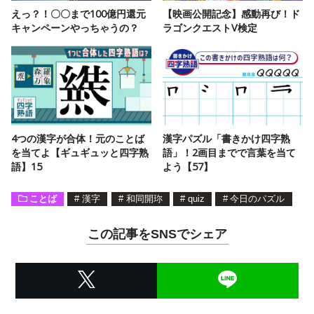
えっ？！〇〇まで100億円還元
【映画公開記念】感動再び！ド
キャンペーンやっちゃうの？
ラゴンクエストV検定
4つの漢字が合体！元のことば
漢字パズル「書きかけ四字熟
を当てよ【ギュギュッと四字熟
語」！2画目までで言葉を当て
語】15
よう【57】
ことば
#
漢字
#
和同開珎
#
quiz
#
今日のパズル
この記事をSNSでシェア