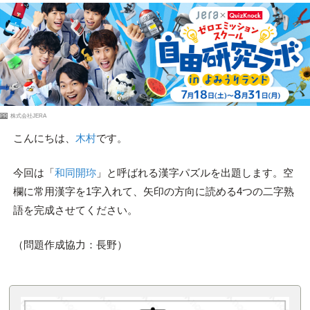
PR
株式会社JERA
こんにちは、
木村
です。
今回は「
和同開珎
」と呼ばれる漢字パズルを出題します。空
欄に常用漢字を1字入れて、矢印の方向に読める4つの二字熟
語を完成させてください。
（問題作成協力：長野）