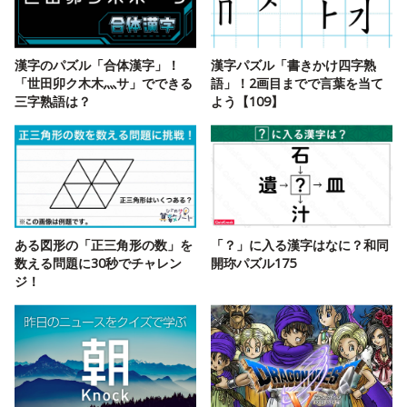
漢字のパズル「合体漢字」！
漢字パズル「書きかけ四字熟
「世田卯ク木木灬サ」でできる
語」！2画目までで言葉を当て
三字熟語は？
よう【109】
ある図形の「正三角形の数」を
「？」に入る漢字はなに？和同
数える問題に30秒でチャレン
開珎パズル175
ジ！