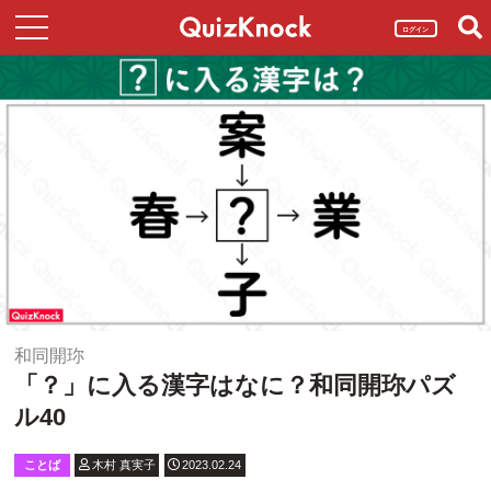
ログイン
和同開珎
「？」に入る漢字はなに？和同開珎パズ
ル40
ことば
木村 真実子
2023.02.24