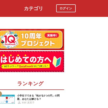
カテゴリ
ログイン
社会
スポーツ
時事ニュース
特集
ランキング
小学生でできる「転がる2つの円」の問
題、あなたは解ける？
木村 真実子