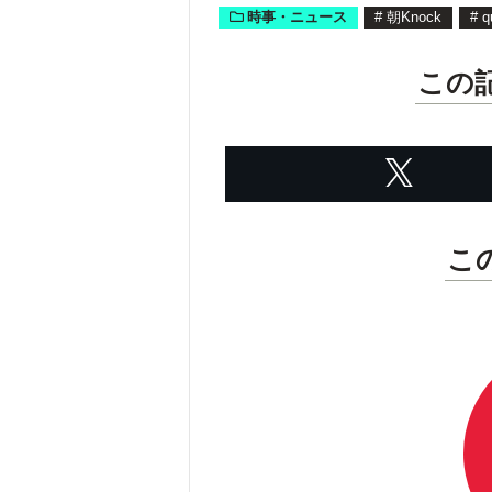
時事・ニュース
#
朝Knock
#
q
この
こ