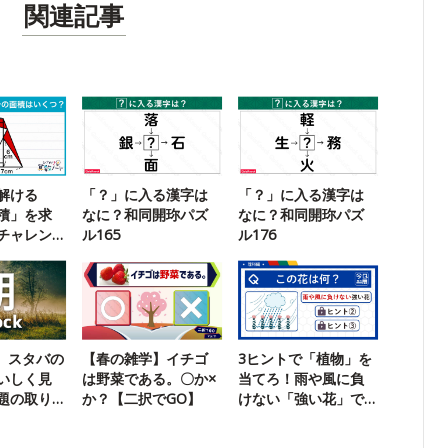
関連記事
解ける
「？」に入る漢字は
「？」に入る漢字は
積」を求
なに？和同開珎パズ
なに？和同開珎パズ
チャレン
ル165
ル176
k】スタバの
【春の雑学】イチゴ
3ヒントで「植物」を
いしく見
は野菜である。〇か×
当てろ！雨や風に負
題の取り
か？【二択でGO】
けない「強い花」で
す