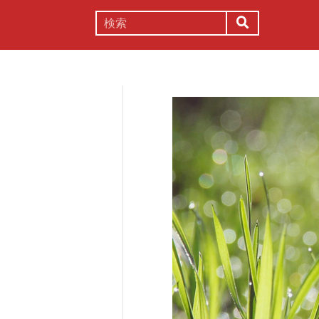
謎解き
コラム
常識
理系