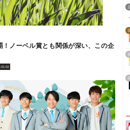
2
3
覇！ノーベル賞とも関係が深い、この企
4
.01.02
5