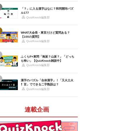
「？」に入る漢字はなに？和同開珎パズ
ル177
QuizKnock編集部
WHAT大会長・東言だけど質問ある？
【100の質問】
QuizKnock編集部
ふくらP×東問「海派？山派？」「どっち
も怖い」【QuizKnock雑談中】
QuizKnock編集部
漢字のパズル「合体漢字」！「又火土火
忄言」でできる二字熟語は？
QuizKnock編集部
連載企画