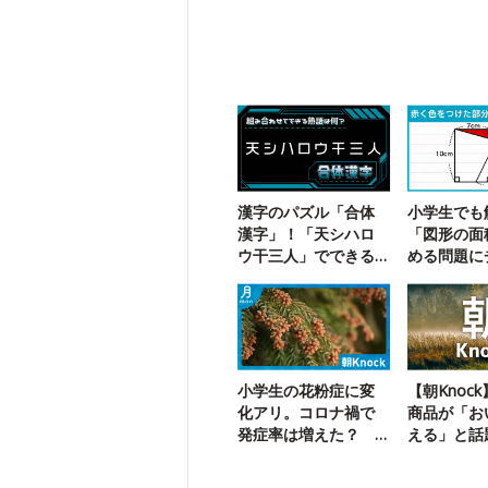
漢字のパズル「合体
小学生でも
漢字」！「天シハロ
「図形の面
ウ干三人」でできる
める問題に
二字熟語は？
ジ！
小学生の花粉症に変
【朝Knoc
化アリ。コロナ禍で
商品が「お
発症率は増えた？
える」と話
減った？
組みは？