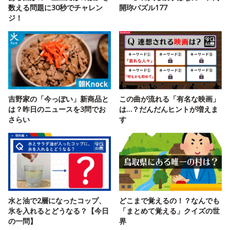
数える問題に30秒でチャレン
開珎パズル177
ジ！
吉野家の「今っぽい」新商品と
この曲が流れる「有名な映画」
は？昨日のニュースを3問でお
は…？だんだんヒントが増えま
さらい
す
水と油で2層になったコップ、
どこまで覚えるの！？なんでも
氷を入れるとどうなる？【今日
「まとめて覚える」クイズの世
の一問】
界