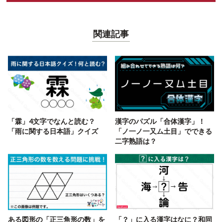
関連記事
「霖」4文字でなんと読む？
漢字のパズル「合体漢字」！
「雨に関する日本語」クイズ
「ノ一ノ一又ム土目」でできる
二字熟語は？
ある図形の「正三角形の数」を
「？」に入る漢字はなに？和同