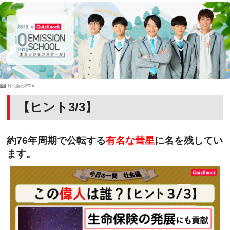
PR
株式会社JERA
【ヒント3/3】
約76年周期で公転する
有名な彗星
に名を残してい
ます。