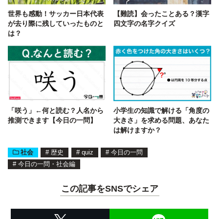
世界も感動！サッカー日本代表
【難読】会ったことある？漢字
が去り際に残していったものと
四文字の名字クイズ
は？
「咲う」←何と読む？人名から
小学生の知識で解ける「角度の
推測できます【今日の一問】
大きさ」を求める問題、あなた
は解けますか？
社会
#
歴史
#
quiz
#
今日の一問
#
今日の一問・社会編
この記事をSNSでシェア