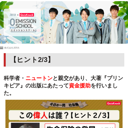
PR
株式会社JERA
【ヒント2/3】
科学者・
ニュートン
と親交があり、大著『プリン
キピア』の出版にあたって
資金援助
を行いまし
た。