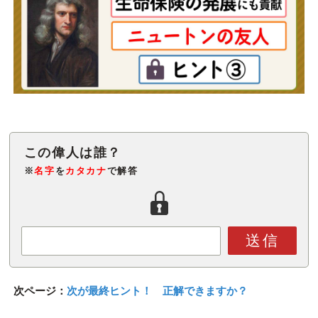
※
名字
を
カタカナ
で解答
送信
次ページ：
次が最終ヒント！ 正解できますか？