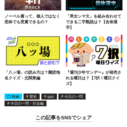
ノーベル賞って、個人ではなく
「男女ンマ欠」を組み合わせて
団体でも受賞できるの？
できる二字熟語は？【合体漢
字】
「八ッ場」の読み方は？難読地
『週刊少年サンデー』が発売さ
名クイズ・北関東編
れる曜日は？【7択！曜日クイ
ズ】
社会
#
歴史
#
quiz
#
今日の一問
#
今日の一問・社会編
この記事をSNSでシェア