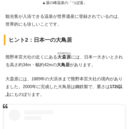
▲湯の峰温泉の「つぼ湯」
観光客が入浴できる温泉が世界遺産に登録されているのは、
世界的にも珍しいことです。
ヒント2：日本一の大鳥居
おおゆのはら
熊野本宮大社の近くにある
大斎原
には、日本一大きいとされ
る高さ約34m・幅約42mの
大鳥居
があります。
大斎原には、1889年の大洪水まで熊野本宮大社の境内があり
ました。2000年に完成した大鳥居は鋼鉄製で、重さは
172t以
上
にものぼります。