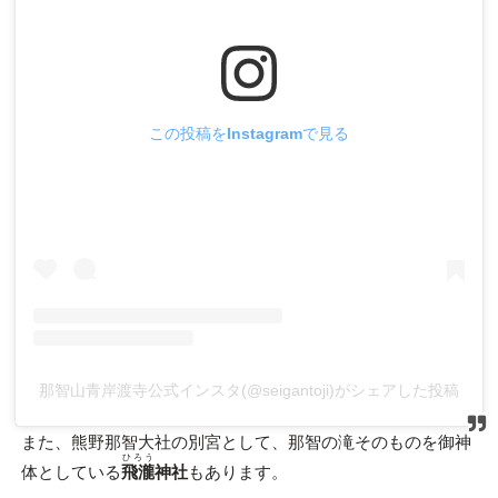
この投稿をInstagramで見る
那智山青岸渡寺公式インスタ(@seigantoji)がシェアした投稿
また、熊野那智大社の別宮として、那智の滝そのものを御神
ひろう
体としている
飛瀧
神社
もあります。