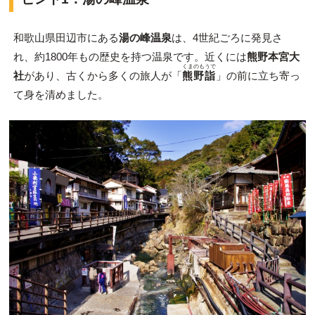
和歌山県田辺市にある
湯の峰温泉
は、4世紀ごろに発見さ
れ、約1800年もの歴史を持つ温泉です。近くには
熊野本宮大
くまのもうで
社
があり、古くから多くの旅人が「
熊野詣
」の前に立ち寄っ
て身を清めました。