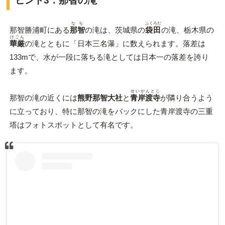
ヒント3：那智の滝
なち
ふくろだ
那智勝浦町にある
那智
の滝
は、茨城県の
袋田
の滝
、栃木県の
けごん
華厳
の滝
とともに「日本三名瀑」に数えられます。落差は
133mで、水が一段に落ちる滝としては日本一の落差を誇り
ます。
せいがんとじ
那智の滝の近くには
熊野那智大社
と
青岸渡寺
が隣り合うよう
に立っており、特に那智の滝をバックにした青岸渡寺の三重
塔はフォトスポットとして有名です。