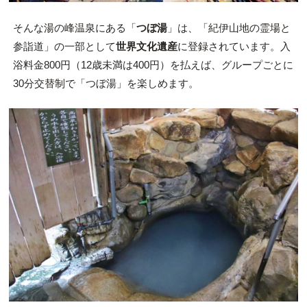
そんな湯の峰温泉にある「
つぼ湯
」は、「紀伊山地の霊場と
参詣道」の一部として
世界文化遺産
に登録されています。入
浴料金800円（12歳未満は400円）を払えば、グループごとに
30分交替制で「つぼ湯」を楽しめます。