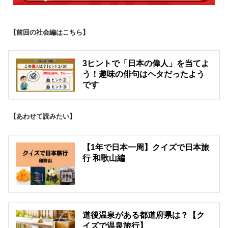
【前回の社会編はこちら】
3ヒントで「日本の偉人」を当てよ
う！趣味の俳句はヘタだったよう
です
【あわせて読みたい】
【1年で日本一周】クイズで日本旅
行 和歌山編
道後温泉がある都道府県は？【ク
イズで温泉旅行】