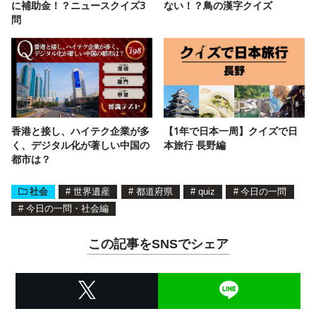
に補助金！？ニュースクイズ3
ない！？鳥の漢字クイズ
問
香港と接し、ハイテク企業が多
【1年で日本一周】クイズで日
く、デジタル化が著しい中国の
本旅行 長野編
都市は？
社会
#
世界遺産
#
都道府県
#
quiz
#
今日の一問
#
今日の一問・社会編
この記事をSNSでシェア