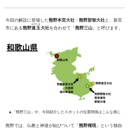
今回の解説に登場した
熊野本宮大社
・
熊野那智大社
と、新宮
はやたま
市にある
熊野
速玉
大社
を合わせて「
熊野三山
」と呼びます。
▲「熊野三山」や、今回紹介したスポットの位置関係はこんな感じ
熊野では、仏教と神道が結びついて「
熊野権現
」という独自