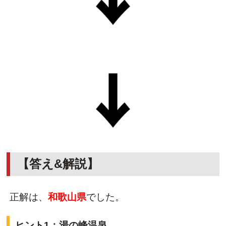
【答え&解説】
正解は、
和歌山県
でした。
ヒント1：湯の峰温泉