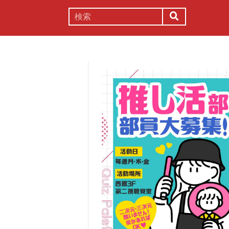
謎解き
コラム
常識
理系