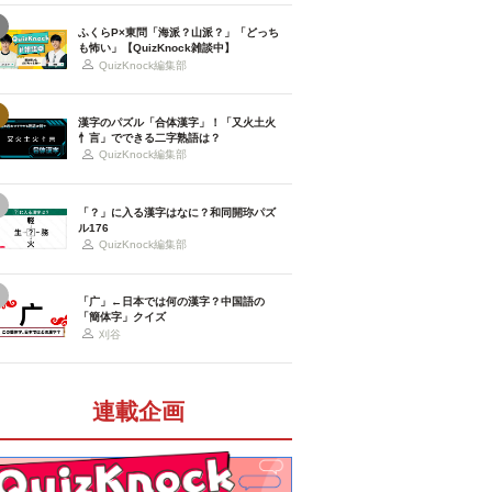
ふくらP×東問「海派？山派？」「どっち
も怖い」【QuizKnock雑談中】
QuizKnock編集部
漢字のパズル「合体漢字」！「又火土火
忄言」でできる二字熟語は？
QuizKnock編集部
「？」に入る漢字はなに？和同開珎パズ
ル176
QuizKnock編集部
「广」←日本では何の漢字？中国語の
「簡体字」クイズ
刈谷
連載企画