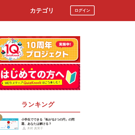
カテゴリ
ログイン
社会
スポーツ
時事ニュース
特集
ランキング
小学生でできる「転がる2つの円」の問
題、あなたは解ける？
木村 真実子