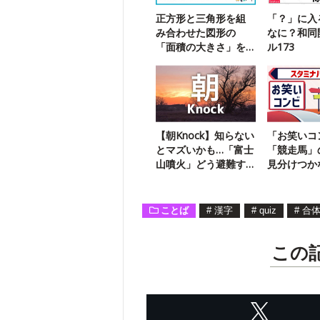
正方形と三角形を組
「？」に入
み合わせた図形の
なに？和同
「面積の大きさ」を
ル173
求める問題に挑戦！
【朝Knock】知らない
「お笑いコ
とマズいかも…「富士
「競走馬」
山噴火」どう避難す
見分けつか
る？
ことば
#
漢字
#
quiz
#
合
この