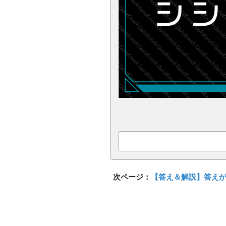
次ページ：
【答え＆解説】答え