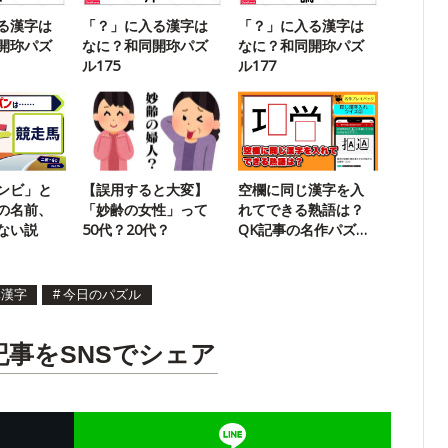
る漢字は
「？」に入る漢字は
「？」に入る漢字は
開珎パズ
なに？和同開珎パズ
なに？和同開珎パズ
ル175
ル177
ンビ」と
【誤用すると大変】
空欄に同じ漢字を入
の名前、
「妙齢の女性」って
れてできる熟語は？
ない説
50代？20代？
QK記事の名作パズル
に挑戦
体漢字
#
今日のパズル
記事をSNSでシェア