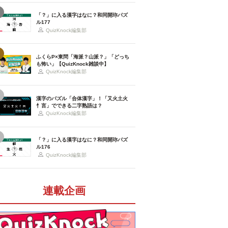
「？」に入る漢字はなに？和同開珎パズ
ル177
QuizKnock編集部
ふくらP×東問「海派？山派？」「どっち
も怖い」【QuizKnock雑談中】
QuizKnock編集部
漢字のパズル「合体漢字」！「又火土火
忄言」でできる二字熟語は？
QuizKnock編集部
「？」に入る漢字はなに？和同開珎パズ
ル176
QuizKnock編集部
連載企画