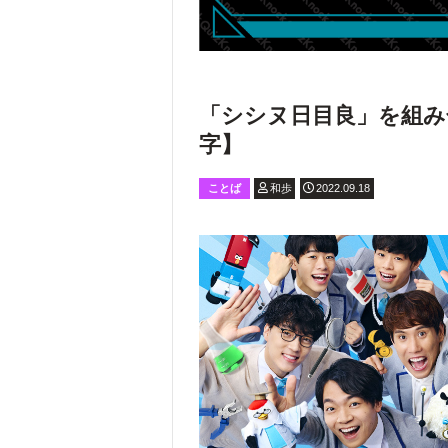
「シシヌ日目良」を組み
字】
ことば
和歩
2022.09.18