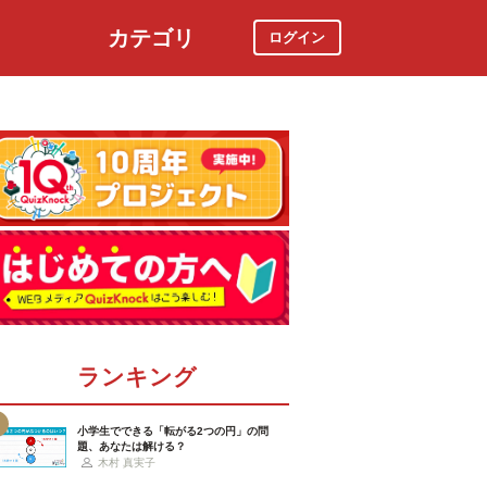
カテゴリ
ログイン
社会
スポーツ
時事ニュース
特集
ランキング
小学生でできる「転がる2つの円」の問
題、あなたは解ける？
木村 真実子