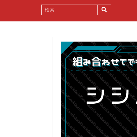
謎解き
コラム
常識
理系