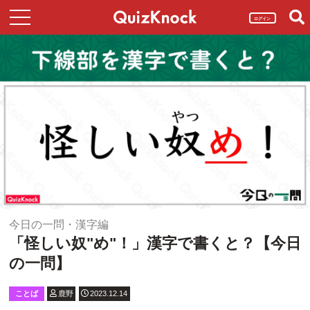
ログイン
今日の一問・漢字編
「怪しい奴"め"！」漢字で書くと？【今日
の一問】
ことば
鹿野
2023.12.14