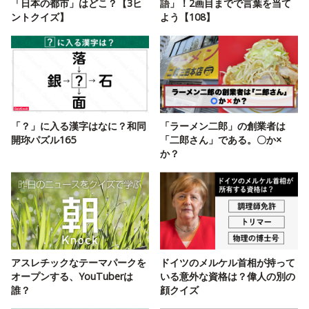
「日本の都市」はどこ？【3ヒ
語」！2画目までで言葉を当て
ントクイズ】
よう【108】
「？」に入る漢字はなに？和同
「ラーメン二郎」の創業者は
開珎パズル165
「二郎さん」である。〇か×
か？
アスレチックなテーマパークを
ドイツのメルケル首相が持って
オープンする、YouTuberは
いる意外な資格は？偉人の別の
誰？
顔クイズ