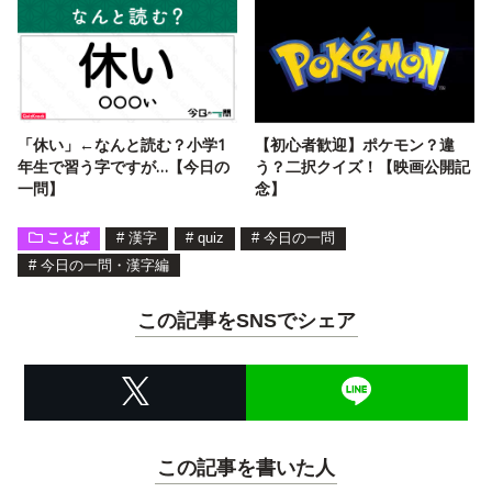
「休い」←なんと読む？小学1
【初心者歓迎】ポケモン？違
年生で習う字ですが…【今日の
う？二択クイズ！【映画公開記
一問】
念】
ことば
#
漢字
#
quiz
#
今日の一問
#
今日の一問・漢字編
この記事をSNSでシェア
この記事を書いた人