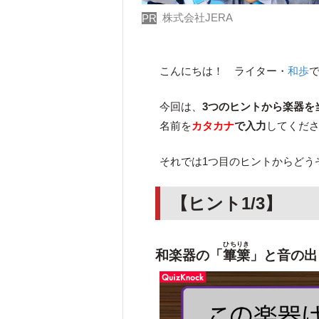
株式会社JERA
PR
こんにちは！ ライター・
和歩
今回は、
3つのヒントから楽器を
名前を
カタカナ
で入力
してくだ
それでは1つ目のヒントからどう
【ヒント1/3】
ひちりき
和楽器の「
篳篥
」と音の出