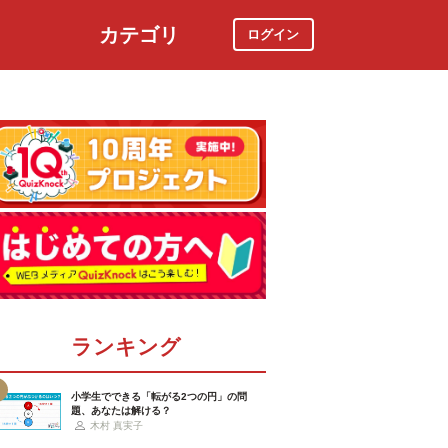
カテゴリ
ログイン
社会
スポーツ
時事ニュース
特集
ランキング
小学生でできる「転がる2つの円」の問
題、あなたは解ける？
木村 真実子