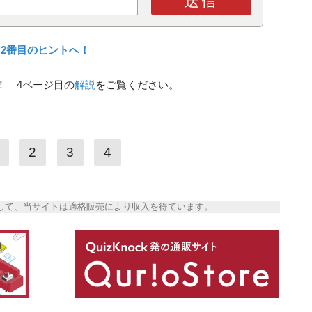
送信
2番目のヒントへ！
！ 4ページ目の
解説
をご覧ください。
2
3
4
トとして、当サイトは適格販売により収入を得ています。