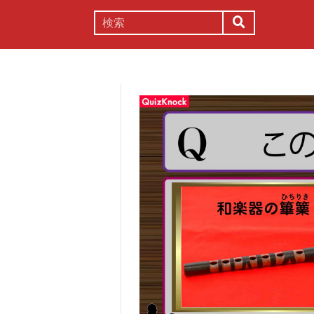
謎解き
コラム
常識
理系