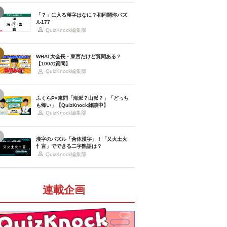
「？」に入る漢字はなに？和同開珎パズ
ル177
QuizKnock編集部
WHAT大会長・東言だけど質問ある？
【100の質問】
QuizKnock編集部
ふくらP×東問「海派？山派？」「どっち
も怖い」【QuizKnock雑談中】
QuizKnock編集部
漢字のパズル「合体漢字」！「又火土火
忄言」でできる二字熟語は？
QuizKnock編集部
連載企画