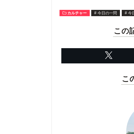
カルチャー
#
今日の一問
#
今
この
こ