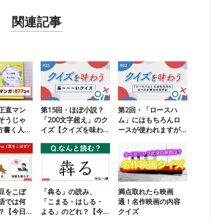
関連記事
正直マン
第15回・ほぼ小説？
第2回・「ロースハ
そうじゃ
「200文字超え」のク
ム」にはもちろんロ
方書く人に
イズ【クイズを味わ
ースが使われますが
う】
【クイズを味わう】
豆をこぼ
「犇る」の読み、
満点取れたら映画
語では何
「こまる・はしる・
通！名作映画の内容
？【今日
よる」のどれ？【今
クイズ
日の一問】