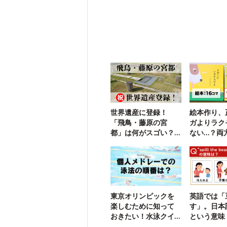
世界遺産に登録！
絵本作り、
「飛鳥・藤原の宮
ガよりラク
都」は何がスゴい？
ない…？両
【クイズでわかる】
聞いちゃう
東京オリンピックを
英語では「
楽しむために知って
す」。日本
おきたい！水泳クイ
という意味
ズ
の一問】