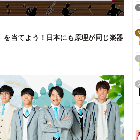
2
3
」を当てよう！日本にも原理が同じ楽器
4
5