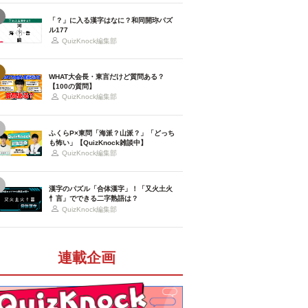
「？」に入る漢字はなに？和同開珎パズ
ル177
QuizKnock編集部
WHAT大会長・東言だけど質問ある？
【100の質問】
QuizKnock編集部
ふくらP×東問「海派？山派？」「どっち
も怖い」【QuizKnock雑談中】
QuizKnock編集部
漢字のパズル「合体漢字」！「又火土火
忄言」でできる二字熟語は？
QuizKnock編集部
連載企画