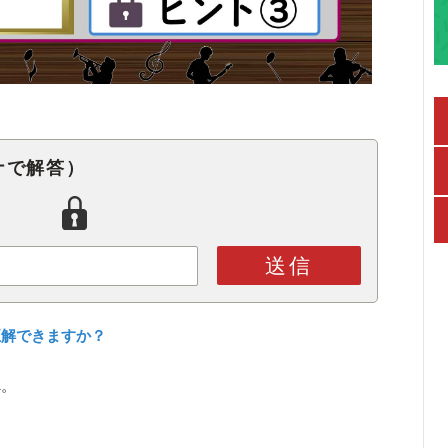
ナで解答）
送信
正解できますか？
へ。