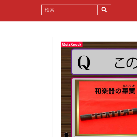
謎解き
コラム
常識
理系