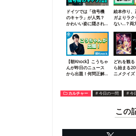
ドイツでは「信号機
絵本作り、
のキャラ」が人気？
ガよりラク
かわいい姿に隠され
ない…？両
た悲しい歴史
聞いちゃう
【朝Knock】こうちゃ
どれを観る
んが昨日のニュース
ら始まる20
から出題！何問正解
ニメクイズ
できる？
カルチャー
#
今日の一問
#
今
この