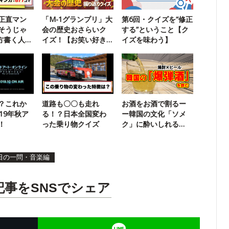
正直マン
「M-1グランプリ」大
第6回・クイズを“修正
そうじゃ
会の歴史おさらいク
する”ということ【ク
方書く人に
イズ！【お笑い好き
イズを味わう】
なら満点】
？これか
道路も〇〇も走れ
お酒をお酒で割るー
19年秋ア
る！？日本全国変わ
ー韓国の文化「ソメ
！
った乗り物クイズ
ク」に酔いしれる
【소맥】
日の一問・音楽編
記事をSNSでシェア