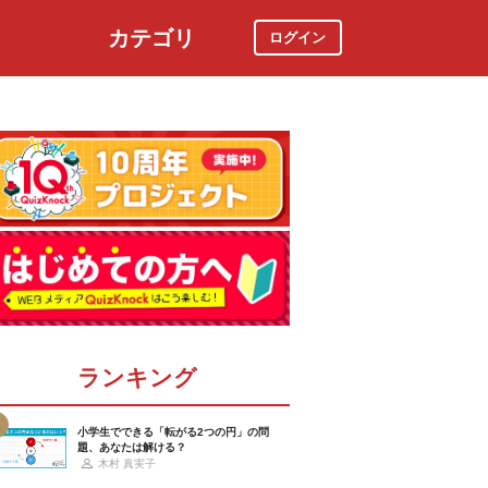
カテゴリ
ログイン
社会
スポーツ
時事ニュース
特集
ランキング
小学生でできる「転がる2つの円」の問
題、あなたは解ける？
木村 真実子