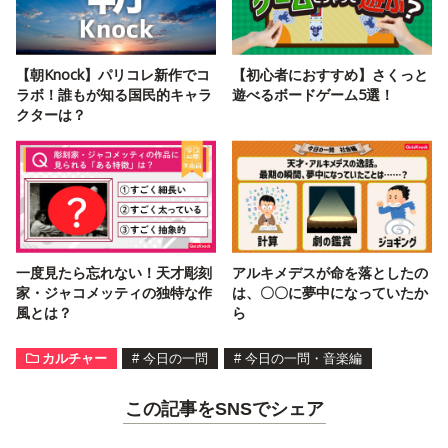
【朝Knock】パリコレ新作でコ
【初心者におすすめ】さくっと
ラボ！誰もが知る国民的キャラ
遊べるボードゲーム5選！
クターは？
一度見たら忘れない！天才彫刻
アルキメデスが命を落としたの
家・ジャコメッティの独特な作
は、〇〇に夢中になっていたか
風とは？
ら
カルチャー
#
今日の一問
#
今日の一問・音楽編
この記事をSNSでシェア