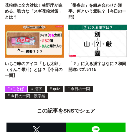
花粉症に全力対抗！林野庁が進
「樂多吉」を組み合わせた漢
める、強力な「スギ花粉対策」
字、何という意味？【今日の一
とは？
問】
いちご味のアイス「もも太郎」
「？」に入る漢字はなに？和同
（りんご果汁）とは？【今日の
開珎パズル116
一問】
ことば
#
漢字
#
quiz
#
今日の一問
#
今日の一問・漢字編
この記事をSNSでシェア