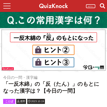
ログイン
今日の一問・漢字編
「一反木綿」の「反（たん）」のもとに
なった漢字は？【今日の一問】
ことば
鹿野
2023.10.19