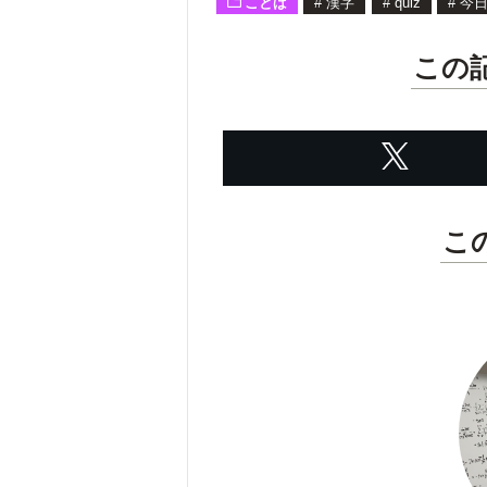
ことば
#
漢字
#
quiz
#
今
この
こ