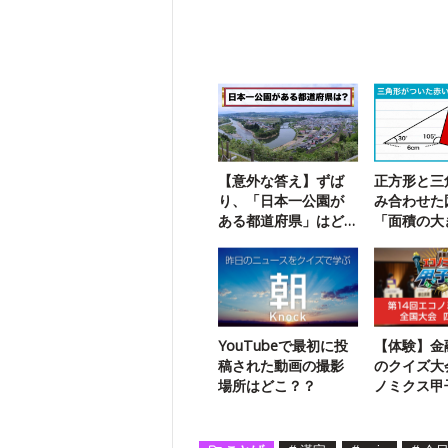
【意外な答え】ずば
正方形と三
り、「日本一公園が
み合わせた
ある都道府県」はど
「面積の大
こ？
求める問題
YouTubeで最初に投
【体験】金
稿された動画の撮影
のクイズ大
場所はどこ？？
ノミクス甲
挑戦しよう