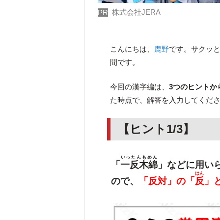
株式会社JERA
PR
こんにちは、
鹿野
です。サクッ
間です。
今回の漢字編は、
3つのヒントか
た時点で、解答を入力してくだ
【ヒント1/3】
いったんもめん
「
一反木綿
」などに用い
はん
ので、
「反対」の「
反
」