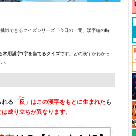
と挑戦できるクイズシリーズ「今日の一問」漢字編の時
ら常用漢字1字を当てるクイズ
です。どの漢字かわかっ
さい。
たん
られる
「
反
」はこの漢字をもとに生まれた
も
とは成り立ちが異なります。