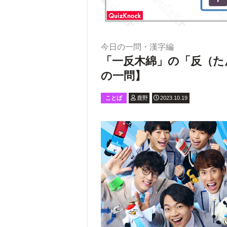
今日の一問・漢字編
「一反木綿」の「反（た
の一問】
ことば
鹿野
2023.10.19