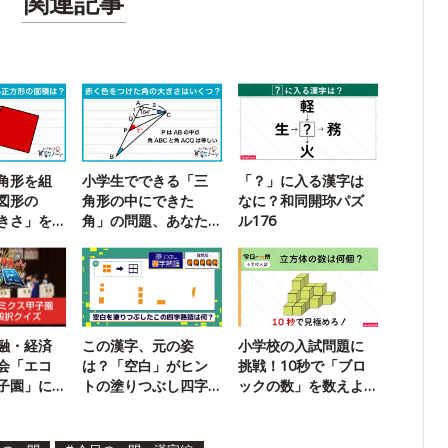
関連記事
角形を組
小学生でできる「三
「？」に入る漢字は
図形の
角形の中にできた
なに？和同開珎パズ
きさ」を
角」の問題、あなた
ル176
に挑戦！
は解ける？
融・経済
この漢字、元の姿
小学校の入試問題に
会「エコ
は？「空白」がヒン
挑戦！10秒で「ブロ
子園」に
トの塗りつぶし四字
ックの数」を数えよ
！
熟語8
う！