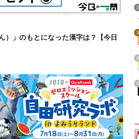
2
3
ん）」のもとになった漢字は？【今日
4
5