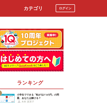
カテゴリ
ログイン
社会
スポーツ
時事ニュース
特集
ランキング
小学生でできる「転がる2つの円」の問
題、あなたは解ける？
木村 真実子