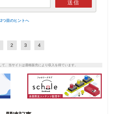
送信
2つ目のヒントへ
2
3
4
トとして、当サイトは適格販売により収入を得ています。