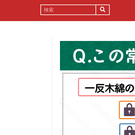
謎解き
コラム
常識
理系