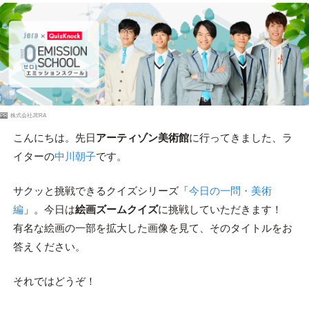
PR
株式会社JERA
こんにちは。先日
アーティゾン美術館
に行ってきました、ラ
イターの
中川朝子
です。
サクッと挑戦できるクイズシリーズ「
今日の一問・美術
編
」。今日は
絵画ズームクイズ
に挑戦していただきます！
有名な絵画の一部を拡大した画像を見て、そのタイトルをお
答えください。
それではどうぞ！