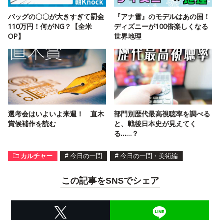
バッグの〇〇が大きすぎて罰金
『アナ雪』のモデルはあの国！
110万円！何がNG？【全米
ディズニーが100倍楽しくなる
OP】
世界地理
選考会はいよいよ来週！ 直木
部門別歴代最高視聴率を調べる
賞候補作を読む
と、戦後日本史が見えてく
る……？
カルチャー
#
今日の一問
#
今日の一問・美術編
この記事をSNSでシェア